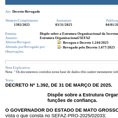
Ato:
Decreto-Revogado
Número/Complemento
Assinatura
Publica
1392
/2025
03/31/2025
04/01/2
Ementa:
Dispõe sobre a Estrutura Organizacional da Secretar
Assunto:
Estrutura Organizacional/SEFAZ
Alterou/Revogou:
- Revogou o Decreto 1.244/2025
Alterado por/Revogado por:
- Revogado pelo Decreto 1.677/2025
Observações:
Nota Explicativa:
Nota: " Os documentos contidos nesta base de dados têm caráter meramente infor
Texto:
DECRETO Nº 1.392, DE 31 DE MARÇO DE 2025.
Dispõe sobre a Estrutura Organ
funções de confiança.
O GOVERNADOR DO ESTADO DE MATO GROSS
vista o que consta no SEFAZ-PRO-2025/02033;