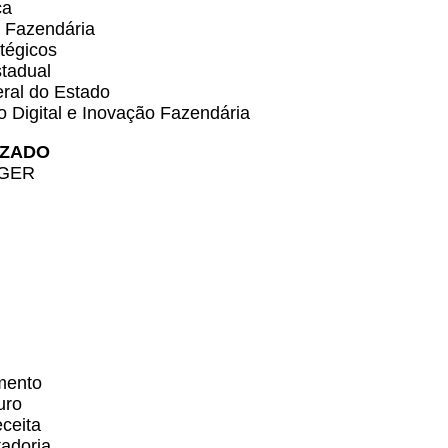
ca
o Fazendária
atégicos
stadual
eral do Estado
o Digital e Inovação Fazendária
LIZADO
 NGER
mento
uro
ceita
adoria