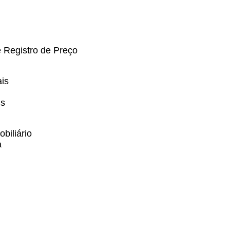
 Registro de Preço
ais
is
biliário
a