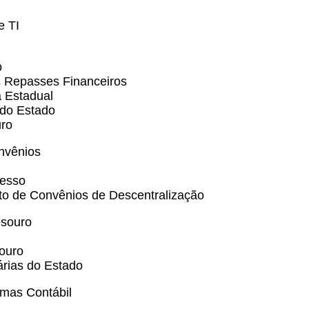
e TI
o
s Repasses Financeiros
a Estadual
 do Estado
uro
nvênios
resso
o de Convênios de Descentralização
esouro
souro
árias do Estado
emas Contábil