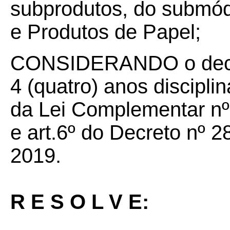
subprodutos, do submó
e Produtos de Papel;
CONSIDERANDO o decur
4 (quatro) anos disciplina
da Lei Complementar nº 
e art.6º do Decreto nº 
2019.
R E S O L V E: