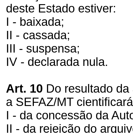
deste Estado estiver:
I - baixada;
II - cassada;
III - suspensa;
IV - declarada nula.
Art.
10
Do resultado da a
a SEFAZ/MT cientificará
I - da concessão da Au
II - da rejeição do arqu