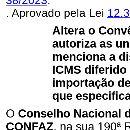
38/2023
.
. Aprovado pela Lei
12.
Altera o Conv
autoriza as u
menciona a d
ICMS diferido
importação d
que especifica
O
Conselho Nacional de
CONFAZ
, na sua 190ª 