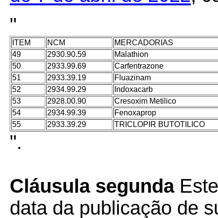
"
ITEM
NCM
MERCADORIAS
49
2930.90.59
Malathion
50
2933.99.69
Carfentrazone
51
2933.39.19
Fluazinam
52
2934.99.29
Indoxacarb
53
2928.00.90
Cresoxim Metilico
54
2934.99.39
Fenoxaprop
55
2933.39.29
TRICLOPIR BUTOTILICO
".
Cláusula segunda
Este
data da publicação de su