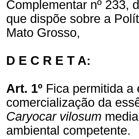
Complementar nº 233, d
que dispõe sobre a Polít
Mato Grosso,
D E C R E T A:
Art. 1º
Fica permitida a 
comercialização da essê
Caryocar vilosum
median
ambiental competente.