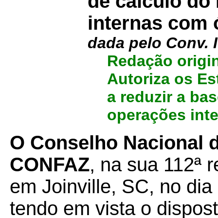
de cálculo do
internas com 
dada pelo Conv.
Redação origin
Autoriza os Es
a reduzir a ba
operações inte
O Conselho Nacional de
CONFAZ
, na sua 112ª r
em Joinville, SC, no di
tendo em vista o dispos