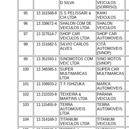
D SILVA
VEICULOS
(SORRISO)
95
13.161568-8
S S PELISSARI &
KAIKI
CIA LTDA
VEICULOS
96
13.338672-4
SHALON COM DE
SHALON
VEICULOS LTDA
VEICULOS
97
13.327614-7
SHOP CAR
SHOP CAR
VEICULOS LTDA
AUTOMOVEIS
98
13.151682-5
SILVIO CARLOS
CITÁ
ALVES
AUTOMOVEIS
(SINOP)
99
13.351593-1
SINOMOTOS COM
SINO MOTOS
VEIC LTDA
(SINOP)
100
13.348385-1
SUPER
SUPER CAR
MULTIMARCAS
MULTIMARCAS
LTDA
101
13.338933-2
T F ISHIZUKA
MARCA
AUTOMOVEIS
102
13.210333-8
TEIXEIRA &
PARANA
MARTINS LTDA
VEICULOS
103
13.115455-9
TERRA
TERRA
AUTOMOVEIS
AUTOMOVEIS
LTDA
104
13.314168-3
TITANIUM
TITANIUM
VEICULOS LTDA
VEICULOS