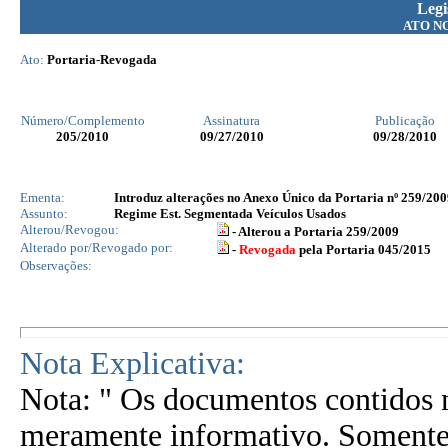
Legi
ATO N
Ato:
Portaria-Revogada
Número/Complemento
Assinatura
Publicação
205
/2010
09/27/2010
09/28/2010
Ementa:
Introduz alterações no Anexo Único da Portaria nº 259/20
Assunto:
Regime Est. Segmentada Veículos Usados
Alterou/Revogou:
- Alterou a Portaria 259/2009
Alterado por/Revogado por:
-
Revogada
pela Portaria 045/2015
Observações:
Nota Explicativa:
Nota: " Os documentos contidos n
meramente informativo. Somente 