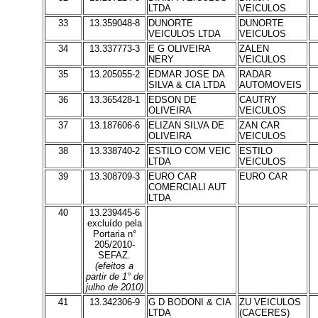
LTDA
VEICULOS
33
13.359048-8
DUNORTE
DUNORTE
VEICULOS LTDA
VEICULOS
34
13.337773-3
E G OLIVEIRA
ZALEN
NERY
VEICULOS
35
13.205055-2
EDMAR JOSE DA
RADAR
SILVA & CIA LTDA
AUTOMOVEIS
36
13.365428-1
EDSON DE
CAUTRY
OLIVEIRA
VEICULOS
37
13.187606-6
ELIZAN SILVA DE
ZAN CAR
OLIVEIRA
VEICULOS
38
13.338740-2
ESTILO COM VEIC
ESTILO
LTDA
VEICULOS
39
13.308709-3
EURO CAR
EURO CAR
COMERCIALI AUT
LTDA
40
13.239445-6
excluído pela
Portaria n°
205/2010-
SEFAZ.
(efeitos a
partir de 1° de
julho de 2010)
41
13.342306-9
G D BODONI & CIA
ZU VEICULOS
LTDA
(CACERES)