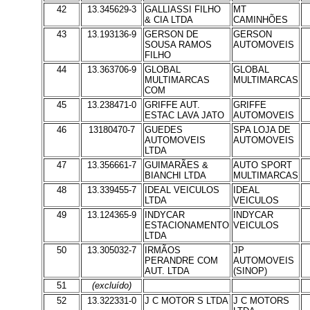
42
13.345629-3
GALLIASSI FILHO
MT
& CIA LTDA
CAMINHÕES
43
13.193136-9
GERSON DE
GERSON
SOUSA RAMOS
AUTOMOVEIS
FILHO
44
13.363706-9
GLOBAL
GLOBAL
MULTIMARCAS
MULTIMARCAS
COM
45
13.238471-0
GRIFFE AUT.
GRIFFE
ESTAC LAVA JATO
AUTOMOVEIS
46
13180470-7
GUEDES
SPA LOJA DE
AUTOMOVEIS
AUTOMOVEIS
LTDA
47
13.356661-7
GUIMARÃES &
AUTO SPORT
BIANCHI LTDA
MULTIMARCAS
48
13.339455-7
IDEAL VEICULOS
IDEAL
LTDA
VEICULOS
49
13.124365-9
INDYCAR
INDYCAR
ESTACIONAMENTO
VEICULOS
LTDA
50
13.305032-7
IRMÃOS
JP
PERANDRE COM
AUTOMOVEIS
AUT. LTDA
(SINOP)
51
(excluído)
52
13.322331-0
J C MOTOR S LTDA
J C MOTORS