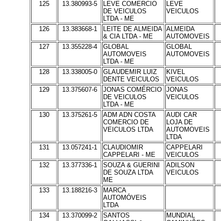
125
13.380993-5
LEVE COMERCIO
LEVE
DE VEICULOS
VEICULOS
LTDA - ME
126
13.383668-1
LEITE DE ALMEIDA
ALMEIDA
& CIA LTDA - ME
AUTOMOVEIS
127
13.355228-4
GLOBAL
GLOBAL
AUTOMOVEIS
AUTOMOVEIS
LTDA - ME
128
13.338005-0
GLAUDEMIR LUIZ
KIVEL
DENTE VEICULOS
VEICULOS
129
13.375607-6
JONAS COMÉRCIO
JONAS
DE VEICULOS
VEICULOS
LTDA - ME
130
13.375261-5
ADM ADN COSTA
AUDI CAR
COMERCIO DE
LOJA DE
VEICULOS LTDA
AUTOMOVEIS
LTDA
131
13.057241-1
CLAUDIOMIR
CAPPELARI
CAPPELARI - ME
VEICULOS
132
13.377336-1
SOUZA & GUERINI
ADILSON
DE SOUZA LTDA
VEICULOS
ME
133
13.188216-3
MARCA
AUTOMÓVEIS
LTDA
134
13.370099-2
SANTOS
MUNDIAL