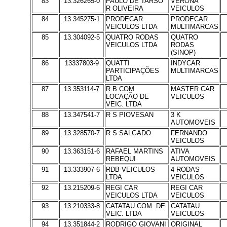
83
13.326265-0
PAULO DE TARSO
VERONA
R OLIVEIRA
VEICULOS
84
13.345275-1
PRODECAR
PRODECAR
VEICULOS LTDA
MULTIMARCAS
85
13.304092-5
QUATRO RODAS
QUATRO
VEICULOS LTDA
RODAS
(SINOP)
86
13337803-9
QUATTI
INDYCAR
PARTICIPAÇÕES
MULTIMARCAS
LTDA
87
13.353114-7
R B COM
MASTER CAR
LOCAÇÃO DE
VEICULOS
VEIC. LTDA
88
13.347541-7
R S PIOVESAN
3 K
AUTOMOVEIS
89
13.328570-7
R S SALGADO
FERNANDO
VEICULOS
90
13.363151-6
RAFAEL MARTINS
ATIVA
REBEQUI
AUTOMOVEIS
91
13.333907-6
RDB VEICULOS
4 RODAS
LTDA
VEICULOS
92
13.215209-6
REGI CAR
REGI CAR
VEICULOS LTDA
VEICULOS
93
13.210333-8
CATATAU COM. DE
CATATAU
VEIC. LTDA
VEICULOS
94
13.351844-2
RODRIGO GIOVANI
ORIGINAL