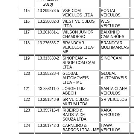
2010)
115
13.299878-5
VSP COM
PONTAL
VEICULOS LTDA
VEICULOS
116
13.238032-3
WEST VEICULOS
WEST
LTDA
VEICULOS
117
13.261831-1
WILSON JUNIOR
BAIXINHO
CHAMORRO
CAMINHÕES
118
13.276535-7
BRANDCAR
BRANDCAR
VEICULOS LTDA-
MULTIMARCAS
ME
119
13.313630-2
SINOPCAM –
SINOPCAM
SINOP COM CAM
LTDA
120
13.355228-4
GLOBAL
GLOBAL
AUTOMOVEIS
AUTOMOVEIS
LTDA – ME
121
13.358111-0
JORGE LUIZ
SANTA CLARA
ABECH
VEICULOS
122
13.251343-9
SR VEICULOS
SR VEICULOS
MUTUM LTDA
123
13.355715-4
RIBEIRO &
KAKÁ
BATISTA DE
VEICULOS
SOUZA LTDA
124
13.381742-3
CARNEIRO &
HAWAI
BARROS LTDA - ME
VEICULOS