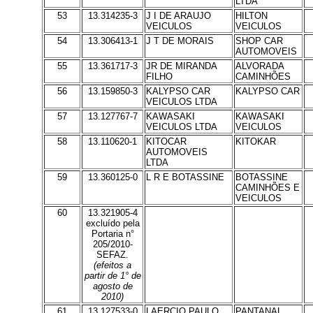
LTDA
53
13.314235-3
J I DE ARAUJO
HILTON
VEICULOS
VEICULOS
54
13.306413-1
J T DE MORAIS
SHOP CAR
AUTOMOVEIS
55
13.361717-3
JR DE MIRANDA
ALVORADA
FILHO
CAMINHÕES
56
13.159850-3
KALYPSO CAR
KALYPSO CAR
VEICULOS LTDA
57
13.127767-7
KAWASAKI
KAWASAKI
VEICULOS LTDA
VEICULOS
58
13.110620-1
KITOCAR
KITOKAR
AUTOMOVEIS
LTDA
59
13.360125-0
L R E BOTASSINE
BOTASSINE
CAMINHÕES E
VEICULOS
60
13.321905-4
excluído pela
Portaria n°
205/2010-
SEFAZ.
(efeitos a
partir de 1° de
agosto de
2010)
61
13.127533-0
LAERCIO PAULO
PANTANAL