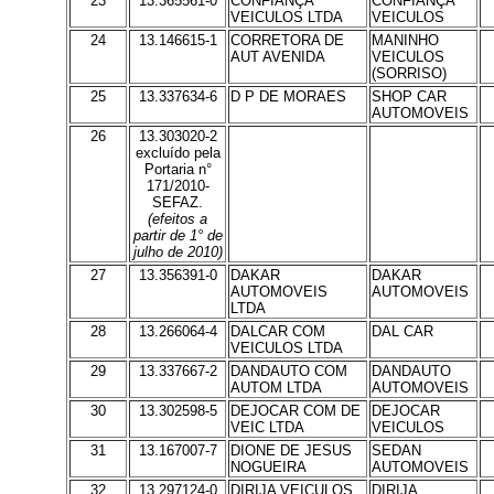
23
13.365561-0
CONFIANÇA
CONFIANÇA
VEICULOS LTDA
VEICULOS
24
13.146615-1
CORRETORA DE
MANINHO
AUT AVENIDA
VEICULOS
(SORRISO)
25
13.337634-6
D P DE MORAES
SHOP CAR
AUTOMOVEIS
26
13.303020-2
excluído pela
Portaria n°
171/2010-
SEFAZ.
(efeitos a
partir de 1° de
julho de 2010)
27
13.356391-0
DAKAR
DAKAR
AUTOMOVEIS
AUTOMOVEIS
LTDA
28
13.266064-4
DALCAR COM
DAL CAR
VEICULOS LTDA
29
13.337667-2
DANDAUTO COM
DANDAUTO
AUTOM LTDA
AUTOMOVEIS
30
13.302598-5
DEJOCAR COM DE
DEJOCAR
VEIC LTDA
VEICULOS
31
13.167007-7
DIONE DE JESUS
SEDAN
NOGUEIRA
AUTOMOVEIS
32
13.297124-0
DIRIJA VEICULOS
DIRIJA