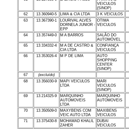
VEICULOS
(SINOP)
62
13.360940-5
LIMA & CIA LTDA
3 K VEICULOS
63
13.367390-1
LOURIVAL ALVES
OTIMA
DORNELA JUNIOR -
VEICULOS
EPP
64
13.357449-0
M A BARROS
SALÃO DO
AUTOMÓVEL
65
13.334332-4
M A DE CASTRO &
CONFIANÇA
CIA LTDA
VEICULOS
66
13.353026-4
M P DE LIMA
AUTO
SHOPPING
CENTER
(SINOP)
67
(excluído)
68
13.356030-9
MAPI VEICULOS
MARI
LTDA
VEICULOS
(SINOP)
69
13.214325-9
MARQUINHO
MARQUINHO
AUTOMOVEIS
AUTOMOVEIS
LTDA
70
13.350509-0
MAXYBENS COM
MAXIBENS
VEIC AUTO LTDA
VEICULOS
71
13.375430-8
MOHAMAD KHALIL
DUBAI
ZAHER
VEICULOS