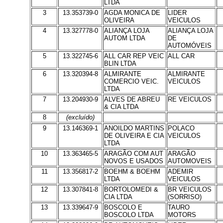
LTDA
3
13.353739-0
AGDA MONICA DE
LIDER
OLIVEIRA
VEICULOS
4
13.327778-0
ALIANÇA LOJA
ALIANÇA LOJA
AUTOM LTDA
DE
AUTOMÓVEIS
5
13.322745-6
ALL CAR REP VEIC
ALL CAR
BLIN LTDA
6
13.320394-8
ALMIRANTE
ALMIRANTE
COMERCIO VEIC.
VEICULOS
LTDA
7
13.204930-9
ALVES DE ABREU
RE VEICULOS
& CIA LTDA
8
(excluído)
9
13.146369-1
ANOILDO MARTINS
POLACO
DE OLIVEIRA E CIA
VEICULOS
LTDA
10
13.363465-5
ARAGÃO COM AUT
ARAGÃO
NOVOS E USADOS
AUTOMOVEIS
11
13.356817-2
BOEHM & BOEHM
ADEMIR
LTDA
VEICULOS
12
13.307841-8
BORTOLOMEDI &
BR VEICULOS
CIA LTDA
(SORRISO)
13
13.339647-9
BOSCOLO E
TAURO
BOSCOLO LTDA
MOTORS