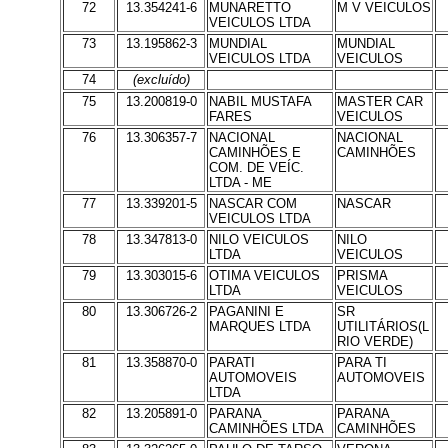
72
13.354241-6
MUNARETTO
M V VEICULOS
VEICULOS LTDA
73
13.195862-3
MUNDIAL
MUNDIAL
VEICULOS LTDA
VEICULOS
74
(excluído)
75
13.200819-0
NABIL MUSTAFA
MASTER CAR
FARES
VEICULOS
76
13.306357-7
NACIONAL
NACIONAL
CAMINHÕES E
CAMINHÕES
COM. DE VEÍC.
LTDA - ME
77
13.339201-5
NASCAR COM
NASCAR
VEICULOS LTDA
78
13.347813-0
NILO VEICULOS
NILO
LTDA
VEICULOS
79
13.303015-6
OTIMA VEICULOS
PRISMA
LTDA
VEICULOS
80
13.306726-2
PAGANINI E
SR
MARQUES LTDA
UTILITÁRIOS(L
RIO VERDE)
81
13.358870-0
PARATI
PARA TI
AUTOMOVEIS
AUTOMOVEIS
LTDA
82
13.205891-0
PARANA
PARANA
CAMINHÕES LTDA
CAMINHÕES