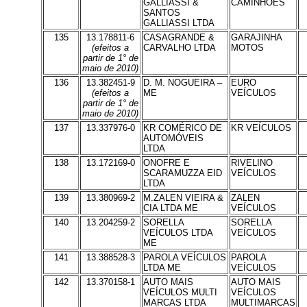
GALLIASSI &
CAMINHÕES
SANTOS
GALLIASSI LTDA
135
13.178811-6
CASAGRANDE &
GARAJINHA
(efeitos a
CARVALHO LTDA
MOTOS
partir de 1° de
maio de 2010)
136
13.382451-9
D. M. NOGUEIRA –
EURO
(efeitos a
ME
VEÍCULOS
partir de 1° de
maio de 2010)
137
13.337976-0
KR COMÉRICO DE
KR VEÍCULOS
AUTOMÓVEIS
LTDA
138
13.172169-0
ONOFRE E
RIVELINO
SCARAMUZZA EID
VEÍCULOS
LTDA
139
13.380969-2
M.ZALEN VIEIRA &
ZALEN
CIA LTDA ME
VEÍCULOS
140
13.204259-2
SORELLA
SORELLA
VEÍCULOS LTDA
VEÍCULOS
ME
141
13.388528-3
PAROLA VEÍCULOS
PAROLA
LTDA ME
VEÍCULOS
142
13.370158-1
AUTO MAIS
AUTO MAIS
VEÍCULOS MULTI
VEÍCULOS
MARCAS LTDA
MULTIMARCAS