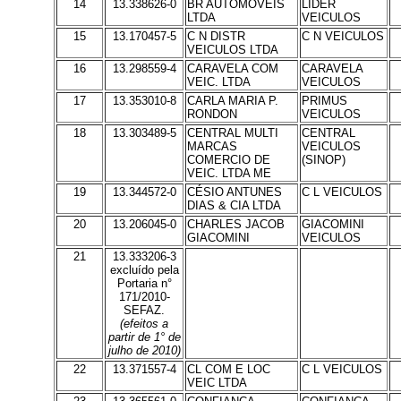
14
13.338626-0
BR AUTOMOVEIS
LIDER
LTDA
VEICULOS
15
13.170457-5
C N DISTR
C N VEICULOS
VEICULOS LTDA
16
13.298559-4
CARAVELA COM
CARAVELA
VEIC. LTDA
VEICULOS
17
13.353010-8
CARLA MARIA P.
PRIMUS
RONDON
VEICULOS
18
13.303489-5
CENTRAL MULTI
CENTRAL
MARCAS
VEICULOS
COMERCIO DE
(SINOP)
VEIC. LTDA ME
19
13.344572-0
CÉSIO ANTUNES
C L VEICULOS
DIAS & CIA LTDA
20
13.206045-0
CHARLES JACOB
GIACOMINI
GIACOMINI
VEICULOS
21
13.333206-3
excluído pela
Portaria n°
171/2010-
SEFAZ.
(efeitos a
partir de 1° de
julho de 2010)
22
13.371557-4
CL COM E LOC
C L VEICULOS
VEIC LTDA