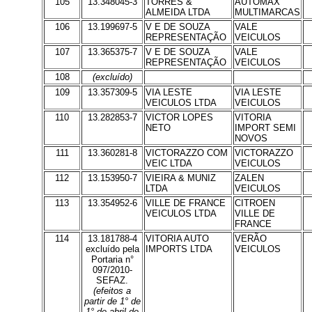
105
13.348045-3
TORRES &
AUTOMAX
ALMEIDA LTDA
MULTIMARCAS
106
13.199697-5
V E DE SOUZA
VALE
REPRESENTAÇÃO
VEICULOS
107
13.365375-7
V E DE SOUZA
VALE
REPRESENTAÇÃO
VEICULOS
108
(excluído)
109
13.357309-5
VIA LESTE
VIA LESTE
VEICULOS LTDA
VEICULOS
110
13.282853-7
VICTOR LOPES
VITORIA
NETO
IMPORT SEMI
NOVOS
111
13.360281-8
VICTORAZZO COM
VICTORAZZO
VEIC LTDA
VEICULOS
112
13.153950-7
VIEIRA & MUNIZ
ZALEN
LTDA
VEICULOS
113
13.354952-6
VILLE DE FRANCE
CITROEN
VEICULOS LTDA
VILLE DE
FRANCE
114
13.181788-4
VITORIA AUTO
VERÃO
excluído pela
IMPORTS LTDA
VEICULOS
Portaria n°
097/2010-
SEFAZ.
(efeitos a
partir de 1° de
1° de abril de