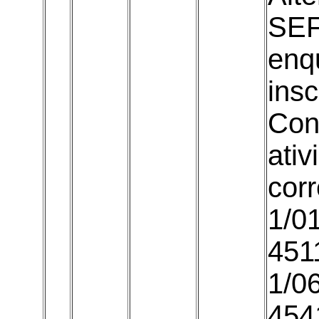
SEF
enq
insc
Con
ati
cor
1/01
451
1/0
454