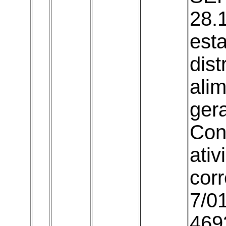
28.
est
dist
ali
gera
Con
ati
cor
7/0
469