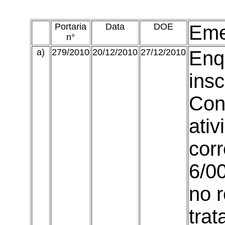
Portaria
Data
DOE
Eme
n°
a)
279/2010
20/12/2010
27/12/2010
Enq
insc
Con
ati
cor
6/0
no 
trat