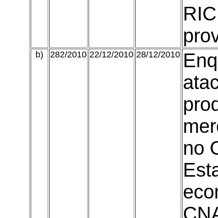
RIC
prov
b)
282/2010
22/12/2010
28/12/2010
Enq
atac
prod
merc
no 
Est
eco
CNA