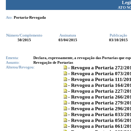
Legi
ATO N
Ato:
Portaria-Revogada
Número/Complemento
Assinatura
Publicação
50
/2015
03/04/2015
03/10/2015
Ementa:
Declara, expressamente, a revogação das Portarias que espe
Assunto:
Revogação de Portarias
Alterou/Revogou:
- Revogou a Portaria 272/2
- Revogou a Portaria 073/20
- Revogou a Portaria 111/20
- Revogou a Portaria 164/20
- Revogou a Portaria 227/20
- Revogou a Portaria 266/20
- Revogou a Portaria 279/2
- Revogou a Portaria 296/2
- Revogou a Portaria 033/20
- Revogou a Portaria 056/20
- Revogou a Portaria 061/20