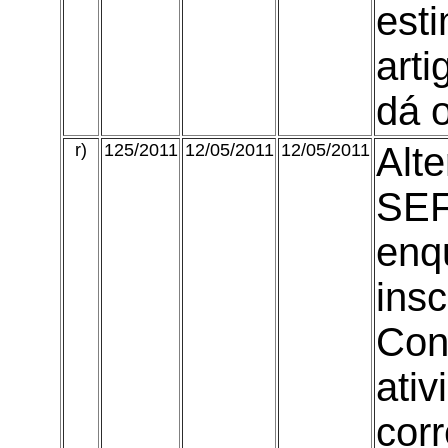
est
art
dá o
r)
125/2011
12/05/2011
12/05/2011
Alte
SEF
enq
insc
Con
ati
cor