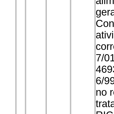
ali
gera
Con
ati
cor
7/0
469
6/99
no 
trat