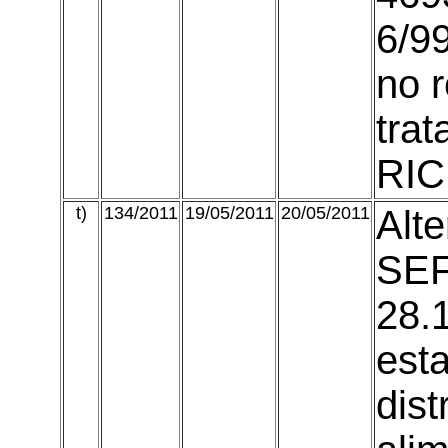
6/99
no 
trat
RIC
t)
134/2011
19/05/2011
20/05/2011
Alte
SEF
28.
est
dist