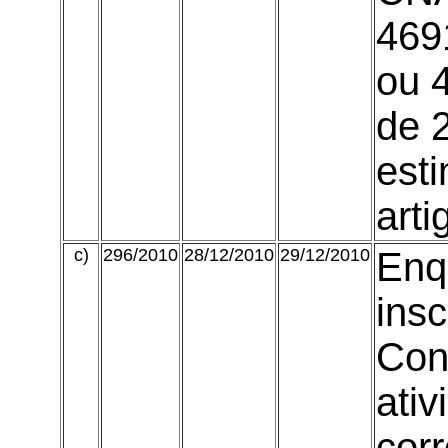
469
ou 4
de 
est
art
c)
296/2010
28/12/2010
29/12/2010
Enq
insc
Con
ati
cor