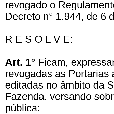
revogado o Regulament
Decreto n° 1.944, de 6 
R E S O L V E:
Art. 1°
Ficam, expressa
revogadas as Portarias 
editadas no âmbito da S
Fazenda, versando sobre
pública: