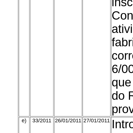
insc
Con
ati
fab
cor
6/00
que 
do 
prov
e)
33/2011
26/01/2011
27/01/2011
Intr