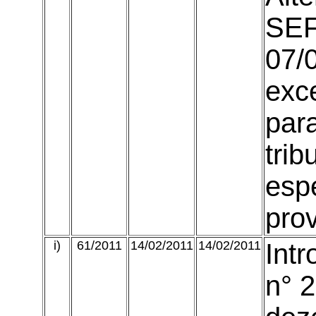
SEF
07/
exc
par
trib
espe
prov
i)
61/2011
14/02/2011
14/02/2011
Intr
n° 