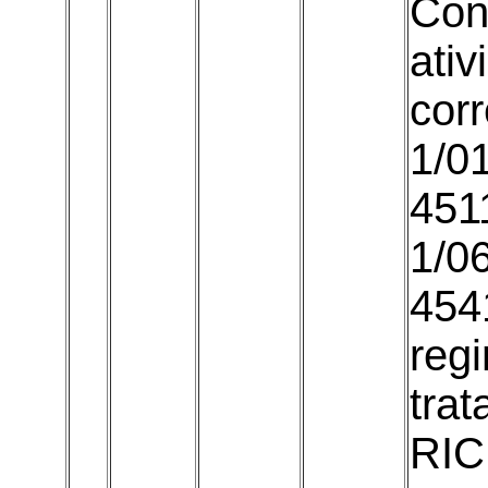
Con
ati
cor
1/01
451
1/0
454
reg
trat
RIC