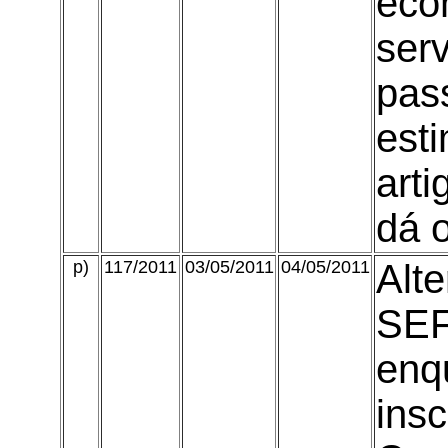
eco
serv
pas
est
art
dá o
p)
117/2011
03/05/2011
04/05/2011
Alte
SEF
enq
insc