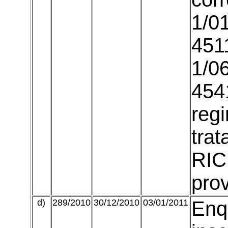
1/01
451
1/0
454
reg
trat
RIC
prov
d)
289/2010
30/12/2010
03/01/2011
Enq