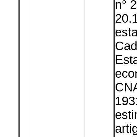
n° 
20.
esta
Cad
Est
eco
CNA
193
est
art