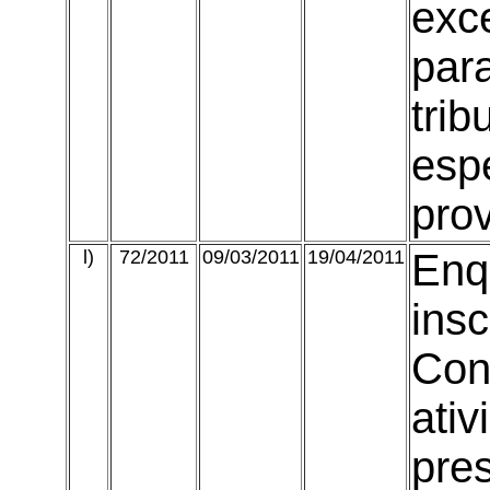
exc
par
trib
espe
prov
l)
72/2011
09/03/2011
19/04/2011
Enq
insc
Con
ati
pre