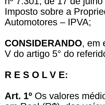
nº 7.301, de 17 de julh
Imposto sobre a Propri
Automotores – IPVA;
CONSIDERANDO
, em 
V do artigo 5° do referi
R E S O L V E:
Art. 1º
Os valores médi