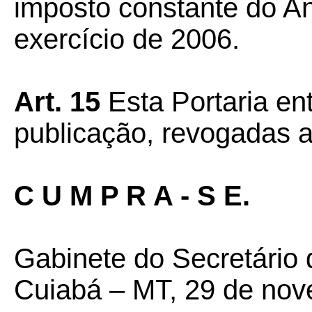
imposto constante do An
exercício de 2006.
Art. 15
Esta Portaria en
publicação, revogadas a
C U M P R A - S E.
Gabinete do Secretário
Cuiabá – MT, 29 de nov