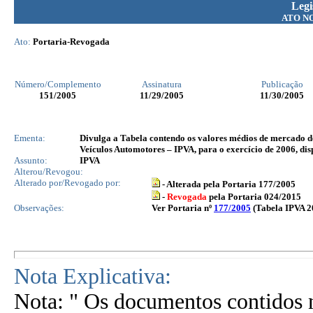
Legi
ATO N
Ato:
Portaria-Revogada
Número/Complemento
Assinatura
Publicação
151
/2005
11/29/2005
11/30/2005
Ementa:
Divulga a Tabela contendo os valores médios de mercado de
Veículos Automotores – IPVA, para o exercício de 2006, di
Assunto:
IPVA
Alterou/Revogou:
Alterado por/Revogado por:
- Alterada pela Portaria 177/2005
-
Revogada
pela Portaria 024/2015
Observações:
Ver Portaria nº
177/2005
(Tabela IPVA 2
Nota Explicativa:
Nota: " Os documentos contidos n