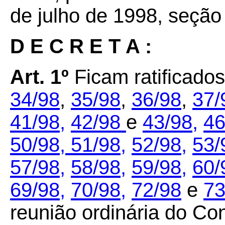
de julho de 1998, seção 
D E C R E T A :
Art. 1º
Ficam ratificad
34/98
,
35/98
,
36/98
,
37/
41/98,
42/98
e
43/98,
46
50/98,
51/98,
52/98,
53/
57/98,
58/98,
59/98,
60
69/98
,
70/98
,
72/98
e
73
reunião ordinária do Co