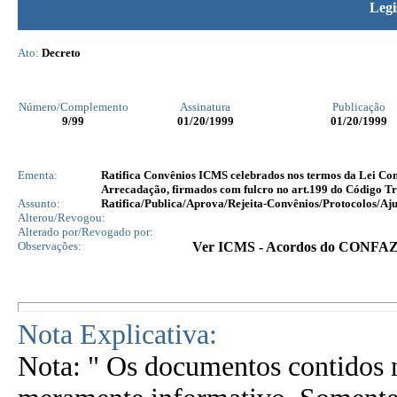
Legi
Ato:
Decreto
Número/Complemento
Assinatura
Publicação
9
/99
01/20/1999
01/20/1999
Ementa:
Ratifica Convênios ICMS celebrados nos termos da Lei Co
Arrecadação, firmados com fulcro no art.199 do Código Tr
Assunto:
Ratifica/Publica/Aprova/Rejeita-Convênios/Protocolos/Aju
Alterou/Revogou:
Alterado por/Revogado por:
Observações:
Ver ICMS - Acordos do CONFAZ/C
Nota Explicativa:
Nota: " Os documentos contidos n