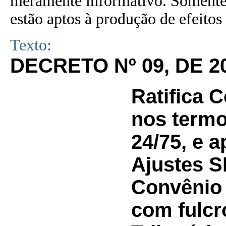
meramente informativo. Somente 
estão aptos à produção de efeitos 
Texto:
DECRETO Nº
09
, DE
2
Ratifica 
nos term
24/75, e 
Ajustes S
Convênio 
com fulcr