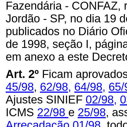
Fazendária - CONFAZ, 
Jordão - SP, no dia 19 d
publicados no Diário Ofi
de 1998, seção I, págin
em anexo a este Decret
Art. 2º
Ficam aprovados
45/98
,
62/98,
64/98,
65/
Ajustes SINIEF
02/98,
0
ICMS
22/98
e
25/98
, a
Arrecadação 01/98
, tod