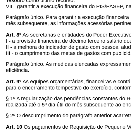
Tesouro como último recurso;
VII - garantir a execução financeira do PIS/PASEP, na
Parágrafo único. Para garantir a execução financeira 
mês subsequente, as informações acessórias pertinen
Art.
8º
As secretarias e entidades do Poder Executivo
I - a provisão financeira de décimo terceiro salário do
II - a melhora do indicador de gasto com pessoal alu
III - o cumprimento das metas de gastos com publici
Parágrafo único. As medidas elencadas expressament
eficiência.
Art.
9º
As equipes orçamentárias, financeiras e cont
para o encerramento tempestivo do exercício, confor
§ 1º A regularização das pendências constantes do R
realizada até o 5º dia útil do mês subsequente ao en
§ 2º O descumprimento do parágrafo anterior acarret
Art.
10
Os pagamentos de Requisição de Pequeno Valo