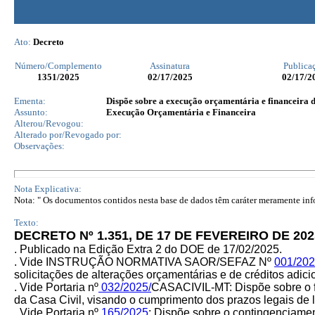
Ato:
Decreto
Número/Complemento
Assinatura
Publica
1351
/2025
02/17/2025
02/17/2
Ementa:
Dispõe sobre a execução orçamentária e financeira d
Assunto:
Execução Orçamentária e Financeira
Alterou/Revogou:
Alterado por/Revogado por:
Observações:
Nota Explicativa:
Nota: " Os documentos contidos nesta base de dados têm caráter meramente infor
Texto:
DECRETO Nº 1.351, DE 17 DE FEVEREIRO DE 202
. Publicado na Edição Extra 2 do DOE de 17/02/2025.
. Vide INSTRUÇÃO NORMATIVA SAOR/SEFAZ Nº
001/20
solicitações de alterações orçamentárias e de créditos adic
. Vide Portaria
nº
032/2025/
CASACIVIL-MT: Dispõe sobre o fl
da Casa Civil, visando o cumprimento dos prazos legais de 
. Vide Portaria nº
165/2025
:
Dispõe sobre o contingenciamen