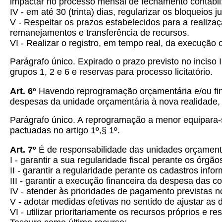
impactar no processo mensal de fechamento contábil
IV - em até 30 (trinta) dias, regularizar os bloqueio
V - Respeitar os prazos estabelecidos para a realizaç
remanejamentos e transferência de recursos.
VI - Realizar o registro, em tempo real, da execução 
Parágrafo único. Expirado o prazo previsto no incis
grupos 1, 2 e 6 e reservas para processo licitatório.
Art.
6º
Havendo reprogramação orçamentária e/ou fina
despesas da unidade orçamentária à nova realidade,
Parágrafo único. A reprogramação a menor equipara-s
pactuadas no artigo 1º,§ 1º.
Art.
7º
É de responsabilidade das unidades orçamentár
I - garantir a sua regularidade fiscal perante os órgão
II - garantir a regularidade perante os cadastros in
III - garantir a execução financeira da despesa das c
IV - atender às prioridades de pagamento previstas n
V - adotar medidas efetivas no sentido de ajustar as
VI - utilizar prioritariamente os recursos próprios e