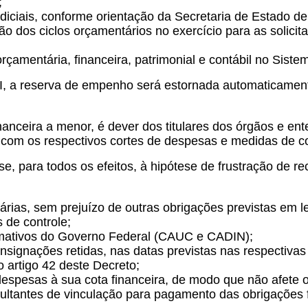
;
s judiciais, conforme orientação da Secretaria de Estado
ão dos ciclos orçamentários no exercício para as solicita
orçamentária, financeira, patrimonial e contábil no Sist
o II, a reserva de empenho será estornada automaticamen
nceira a menor, é dever dos titulares dos órgãos e ent
 com os respectivos cortes de despesas e medidas de c
e, para todos os efeitos, à hipótese de frustração de 
ias, sem prejuízo de outras obrigações previstas em le
s de controle;
formativos do Governo Federal (CAUC e CADIN);
onsignações retidas, nas datas previstas nas respectivas
o artigo 42 deste Decreto;
 despesas à sua cota financeira, de modo que não afete 
 resultantes de vinculação para pagamento das obrigações