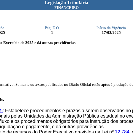
Legislação Tributária
FINANCEIRO
ção
Pág. D.O.
Início da Vigência
025
1
17/02/2025
o Exercício de 2025 e dá outras providências.
mativo. Somente os textos publicados no Diário Oficial estão aptos à produção de 
5.
25
: Estabelece procedimentos e prazos a serem observados no
ionais pelas Unidades da Administração Pública estadual no exe
uxo e os procedimentos obrigatórios para instrução dos proce
liquidação e pagamento, e dá outras providências.
to de recursos do Poder Executivo previstos na Lei nº
12.784
,