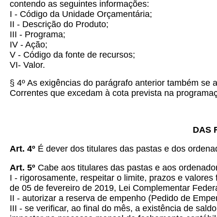
contendo as seguintes informações:
I - Código da Unidade Orçamentária;
II - Descrição do Produto;
III - Programa;
IV - Ação;
V - Código da fonte de recursos;
VI- Valor.
§ 4º As exigências do parágrafo anterior também s
Correntes que excedam à cota prevista na programaç
DAS 
Art.
4º
É dever dos titulares das pastas e dos ordena
Art.
5º
Cabe aos titulares das pastas e aos ordenado
I - rigorosamente, respeitar o limite, prazos e valo
de 05 de fevereiro de 2019, Lei Complementar Federa
II - autorizar a reserva de empenho (Pedido de Empen
III - se verificar, ao final do mês, a existência de 