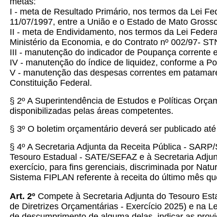
metas:
I - meta de Resultado Primário, nos termos da Lei F
11/07/1997, entre a União e o Estado de Mato Grosso
II - meta de Endividamento, nos termos da Lei Feder
Ministério da Economia, e do Contrato nº 002/97- S
III - manutenção do indicador de Poupança corrente 
IV - manutenção do índice de liquidez, conforme a Po
V - manutenção das despesas correntes em patamares i
Constituição Federal.
§ 2º A Superintendência de Estudos e Políticas Orç
disponibilizadas pelas áreas competentes.
§ 3º O boletim orçamentário deverá ser publicado até
§ 4º A Secretaria Adjunta da Receita Pública - SARP
Tesouro Estadual - SATE/SEFAZ e à Secretaria Adjunt
exercício, para fins gerenciais, discriminada por Natu
Sistema FIPLAN referente à receita do último mês q
Art.
2º
Compete à Secretaria Adjunta do Tesouro Estad
de Diretrizes Orçamentárias - Exercício 2025) e na Le
de descumprimento de alguma delas, indicar as prov