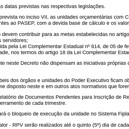
s datas previstas nas respectivas legislações.
prevista no inciso VII, as unidades orçamentárias com C
tes ao PASEP, com a devida base de cálculo e os valore
 devem contribuir para as metas estabelecidas no artig
s servidores;
dida pela Lei Complementar Estadual nº 614, de 05 de fe
dade, nos termos do artigo 18 da Lei Complementar Estad
e neste Decreto não dispensam as iniciativas próprias
ábeis dos órgãos e unidades do Poder Executivo ficam o
me disposto neste e em outros atos normativos que fore
elatório de Documentos Pendentes para Inscrição de Re
cerramento de cada trimestre.
ará o bloqueio de execução da unidade no Sistema Fipla
r - RPV serão realizados até o quinto (5º) dia de cad