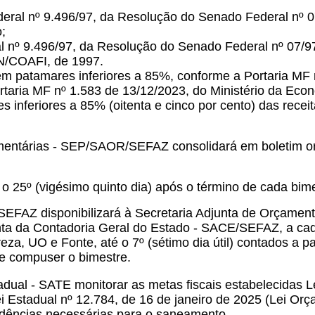
ederal nº 9.496/97, da Resolução do Senado Federal nº 
;
al nº 9.496/97, da Resolução do Senado Federal nº 07/9
TN/COAFI, de 1997.
em patamares inferiores a 85%, conforme a Portaria MF 
rtaria MF nº 1.583 de 13/12/2023, do Ministério da Eco
nferiores a 85% (oitenta e cinco por cento) das receit
amentárias - SEP/SAOR/SEFAZ consolidará em boletim or
 o 25º (vigésimo quinto dia) após o término de cada bim
/SEFAZ disponibilizará à Secretaria Adjunta de Orçame
a da Contadoria Geral do Estado - SACE/SEFAZ, a cada 
reza, UO e Fonte, até o 7º (sétimo dia útil) contados a p
ue compuser o bimestre.
ual - SATE monitorar as metas fiscais estabelecidas Le
i Estadual nº 12.784, de 16 de janeiro de 2025 (Lei Orça
idências necessárias para o saneamento.