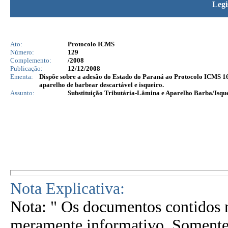
Legi
Ato:
Protocolo ICMS
Número:
129
Complemento:
/2008
Publicação:
12/12/2008
Ementa:
Dispõe sobre a adesão do Estado do Paraná ao Protocolo ICMS 16/
aparelho de barbear descartável e isqueiro.
Assunto:
Substituição Tributária-Lâmina e Aparelho Barba/Isq
Nota Explicativa:
Nota: " Os documentos contidos n
meramente informativo. Somente 