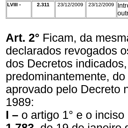
LVIII -
2.311
23/12/2009
23/12/2009
Int
out
Art. 2°
Ficam, da mesm
declarados revogados os
dos Decretos indicados, 
predominantemente, do
aprovado pelo Decreto n
1989:
I –
o artigo 1° e o inciso
1.783
, de 19 de janeir