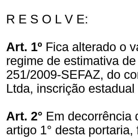
R E S O L V E:
Art. 1º
Fica alterado o v
regime de estimativa de 
251/2009-SEFAZ, do con
Ltda, inscrição estadual
Art. 2°
Em decorrência d
artigo 1° desta portaria,