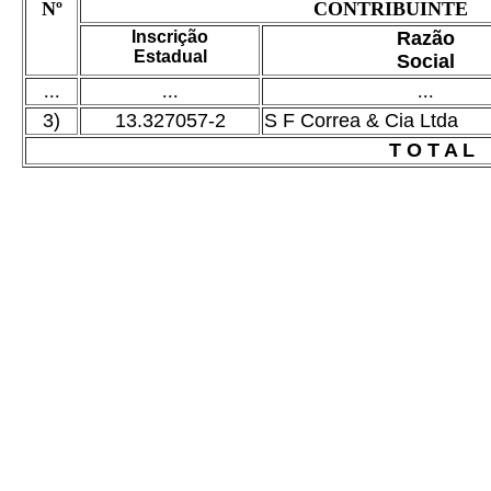
Nº
CONTRIBUINTE
Inscrição
Razão
Estadual
Social
...
...
...
3)
13.327057-2
S F Correa & Cia Ltda
T O T A L