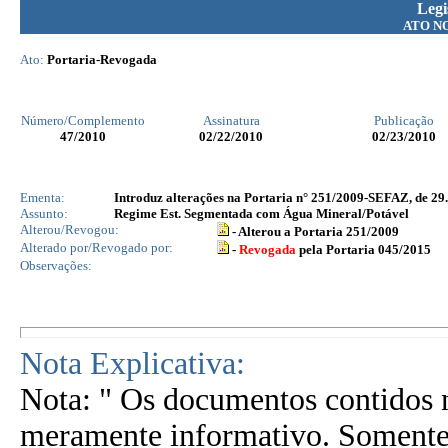
Legi
ATO N
Ato:
Portaria-Revogada
Número/Complemento
Assinatura
Publicação
47
/2010
02/22/2010
02/23/2010
Ementa:
Introduz alterações na Portaria n° 251/2009-SEFAZ, de 29.
Assunto:
Regime Est. Segmentada com Água Mineral/Potável
Alterou/Revogou:
- Alterou a Portaria 251/2009
Alterado por/Revogado por:
-
Revogada
pela Portaria 045/2015
Observações:
Nota Explicativa:
Nota: " Os documentos contidos n
meramente informativo. Somente 