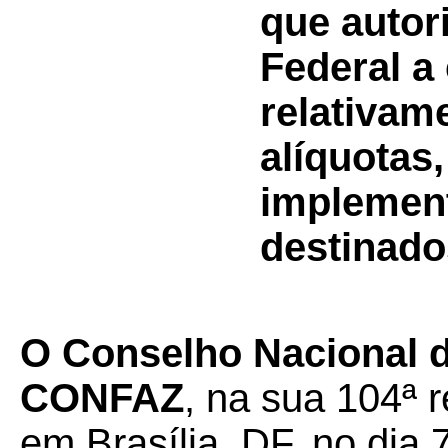
que autori
Federal a
relativame
alíquotas
implement
destinados
O Conselho Nacional de
CONFAZ
, na sua 104ª r
em Brasília, DF, no dia