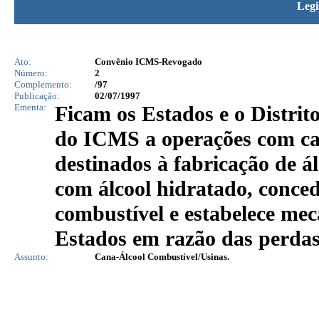
Legi
Ato:
Convênio ICMS-Revogado
Número:
2
Complemento:
/97
Publicação:
02/07/1997
Ementa:
Ficam os Estados e o Distrit
do ICMS a operações com ca
destinados à fabricação de á
com álcool hidratado, conced
combustível e estabelece me
Estados em razão das perdas 
Assunto:
Cana-Álcool Combustível/Usinas.