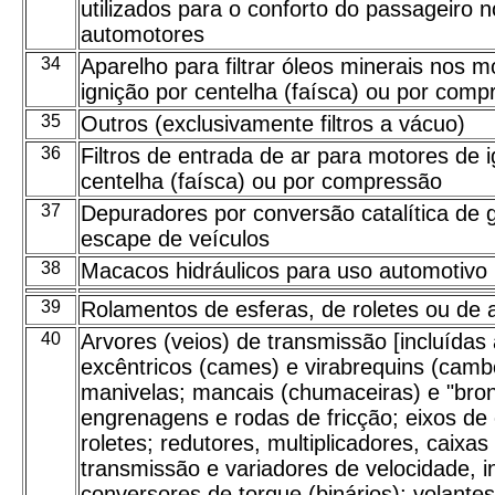
utilizados para o conforto do passageiro n
automotores
34
Aparelho para filtrar óleos minerais nos m
ignição por centelha (faísca) ou por com
35
Outros (exclusivamente filtros a vácuo)
36
Filtros de entrada de ar para motores de i
centelha (faísca) ou por compressão
37
Depuradores por conversão catalítica de 
escape de veículos
38
Macacos hidráulicos para uso automotivo
39
Rolamentos de esferas, de roletes ou de 
40
Arvores (veios) de transmissão [incluídas
excêntricos (cames) e virabrequins (camb
manivelas; mancais (chumaceiras) e "bro
engrenagens e rodas de fricção; eixos de
roletes; redutores, multiplicadores, caixas
transmissão e variadores de velocidade, i
conversores de torque (binários); volantes