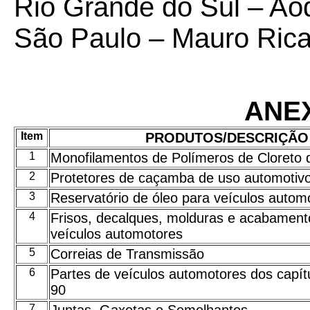
Rio Grande do Sul – Ao
São Paulo – Mauro Ric
ANE
Item
PRODUTOS/DESCRIÇÃO
1
Monofilamentos de Polímeros de Cloreto d
2
Protetores de caçamba de uso automotiv
3
Reservatório de óleo para veículos autom
4
Frisos, decalques, molduras e acabament
veículos automotores
5
Correias de Transmissão
6
Partes de veículos automotores dos capít
90
7