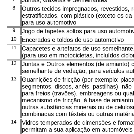
Juntas, Gaxetas e Semelhantes
8
Outros tecidos impregnados, revestidos, 
estratificados, com plástico (exceto os da
para uso automotivo
9
Jogo de tapetes soltos para uso automoti
10
Encerados e toldos de uso automotivo
11
Capacetes e artefatos de uso semelhante
(para uso em motocicletas, incluídos cicl
12
Juntas e Outros elementos (de amianto) 
semelhante de vedação, para veículos au
13
Guarnições de fricção (por exemplo: placas
segmentos, discos, anéis, pastilhas), nã
para freios (travões), embreagens ou qua
mecanismo de fricção, à base de amianto 
outras substâncias minerais ou de celul
combinadas com têxteis ou outras matéri
14
Vidros temperados de dimensões e forma
permitam a sua aplicação em automóveis 