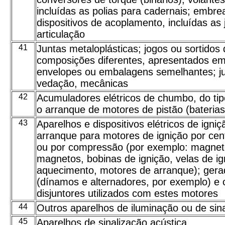
incluídas as polias para cadernais; embr
dispositivos de acoplamento, incluídas as 
articulação
41
Juntas metaloplásticas; jogos ou sortidos 
composições diferentes, apresentados em
envelopes ou embalagens semelhantes; j
vedação, mecânicas
42
Acumuladores elétricos de chumbo, do tipo
o arranque de motores de pistão (baterias
43
Aparelhos e dispositivos elétricos de igni
arranque para motores de ignição por cent
ou por compressão (por exemplo: magnet
magnetos, bobinas de ignição, velas de ig
aquecimento, motores de arranque); gera
(dínamos e alternadores, por exemplo) e 
disjuntores utilizados com estes motores
44
Outros aparelhos de iluminação ou de sina
45
Aparelhos de sinalização acústica