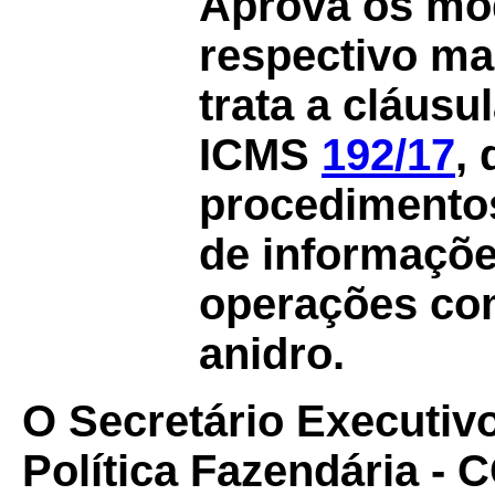
Aprova os mod
respectivo ma
trata a cláus
ICMS
192/17
,
procedimentos
de informaçõe
operações com
anidro.
O Secretário Executiv
Política Fazendária -