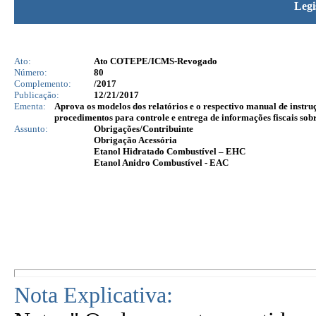
Legi
Ato:
Ato COTEPE/ICMS-Revogado
Número:
80
Complemento:
/2017
Publicação:
12/21/2017
Ementa:
Aprova os modelos dos relatórios e o respectivo manual de instru
procedimentos para controle e entrega de informações fiscais sob
Assunto:
Obrigações/Contribuinte
Obrigação Acessória
Etanol Hidratado Combustível – EHC
Etanol Anidro Combustível - EAC
Nota Explicativa: