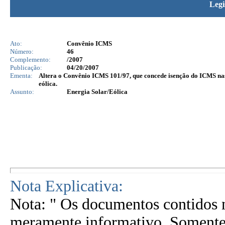
Legi
Ato:
Convênio ICMS
Número:
46
Complemento:
/2007
Publicação:
04/20/2007
Ementa:
Altera o Convênio ICMS 101/97, que concede isenção do ICMS na
eólica.
Assunto:
Energia Solar/Eólica
Nota Explicativa:
Nota: " Os documentos contidos n
meramente informativo. Somente 