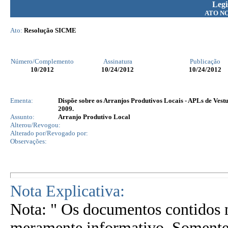
Legi
ATO N
Ato:
Resolução SICME
Número/Complemento
Assinatura
Publicação
10
/2012
10/24/2012
10/24/2012
Ementa:
Dispõe sobre os Arranjos Produtivos Locais - APLs de Vest
2009.
Assunto:
Arranjo Produtivo Local
Alterou/Revogou:
Alterado por/Revogado por:
Observações:
Nota Explicativa:
Nota: " Os documentos contidos n
meramente informativo. Somente 