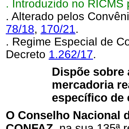
. Introduzido no RICMS
. Alterado pelos Convê
78/18
,
170/21
.
. Regime Especial de Co
Decreto
1.262/17
.
Dispõe sobre 
mercadoria re
específico de
O Conselho Nacional d
CONFAZ
, na sua 135ª r