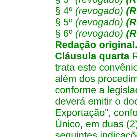
§ 4º
(revogado)
(R
§ 5º
(revogado)
(R
§ 6º
(revogado)
(R
Redação original
Cláusula quarta
R
trata este convêni
além dos procedime
conforme a legisl
deverá emitir o 
Exportação”, conf
Único, em duas (2)
seguintes indicaçõ