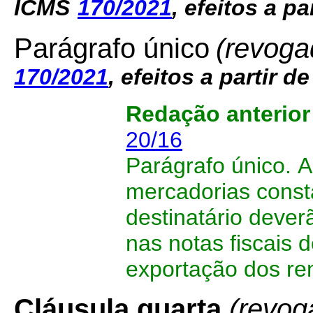
ICMS
170/2021
, efeitos a pa
Parágrafo único
(revoga
170/2021
, efeitos a partir d
Redação anterio
20/16
Parágrafo único.
A
mercadorias consta
destinatário deve
nas notas fiscais 
exportação dos re
Cláusula quarta
(revog