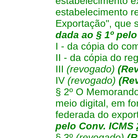
estabelecimento e
estabelecimento 
Exportação", que
dada ao § 1º pel
I - da cópia do co
II - da cópia do r
III
(revogado)
(Re
IV
(revogado)
(Re
§ 2º O Memorando
meio digital, em f
federada do expor
pelo Conv. ICMS
§ 3º
(revogado)
(
R