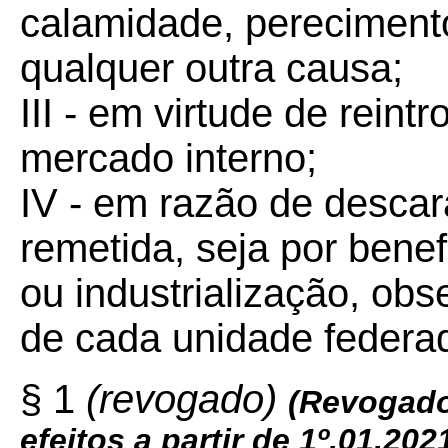
calamidade, perecimento
qualquer outra causa;
III - em virtude de rein
mercado interno;
IV - em razão de descar
remetida, seja por bene
ou industrialização, obs
de cada unidade federa
§ 1
(revogado)
(
Revogado
efeitos a partir de 1º.01.202