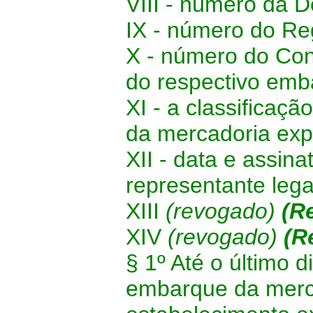
VIII - número da 
IX - número do Re
X - número do Co
do respectivo emb
XI - a classificaç
da mercadoria exp
XII - data e assin
representante lega
XIII
(revogado)
(R
XIV
(revogado)
(R
§ 1º Até o último
embarque da merca