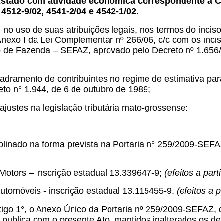
stado com atividade econômica correspondente à CNA
 4512-9/02, 4541-2/04 e 4542-1/02.
, no uso de suas atribuições legais, nos termos do inciso
Anexo I da Lei Complementar nº 266/06, c/c com os incisos
de Fazenda – SEFAZ, aprovado pelo Decreto nº 1.656/20
ramento de contribuintes no regime de estimativa para
to n° 1.944, de 6 de outubro de 1989;
tes na legislação tributária mato-grossense;
iplinado na forma prevista na Portaria n° 259/2009-SEF
Motors – inscrição estadual 13.339647-9;
(efeitos a par
utomóveis - inscrição estadual 13.115455-9.
(efeitos a 
tigo 1°, o Anexo Único da Portaria nº 259/2009-SEFAZ, 
 publica com o presente Ato, mantidos inalterados os 