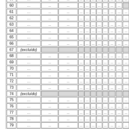
60
...
...
...
...
...
...
...
...
...
...
61
...
...
...
...
...
...
...
...
...
...
...
62
...
...
...
...
...
...
...
...
...
...
...
63
...
...
...
...
...
...
...
...
...
...
...
64
...
...
...
...
...
...
...
...
...
...
...
65
...
...
...
...
...
...
...
...
...
...
...
66
...
...
...
...
...
...
...
...
...
...
...
67
(excluído)
68
...
...
...
...
...
...
...
...
...
...
...
69
...
...
...
...
...
...
...
...
...
...
...
70
...
...
...
...
...
...
...
...
...
...
...
71
...
...
...
...
...
...
...
...
...
...
...
72
...
...
...
...
...
...
...
...
...
...
...
73
...
...
...
...
...
...
...
...
...
...
...
74
(excluído)
75
...
...
...
...
...
...
...
...
...
...
...
76
...
...
...
...
...
...
...
...
...
...
...
77
...
...
...
...
...
...
...
...
...
...
...
78
...
...
...
...
...
...
...
...
...
...
...
79
...
...
...
...
...
...
...
...
...
...
...