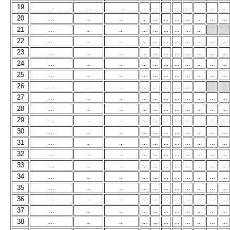
19
...
...
...
...
...
...
...
...
...
...
...
20
...
...
...
...
...
...
...
...
...
...
...
21
...
...
...
...
...
...
...
...
...
22
...
...
...
...
...
...
...
...
...
...
...
23
...
...
...
...
...
...
...
...
...
...
...
24
...
...
...
...
...
...
...
...
...
...
...
25
...
...
...
...
...
...
...
...
...
...
...
26
...
...
...
...
...
...
...
...
...
27
...
...
...
...
...
...
...
...
...
...
...
28
...
...
...
...
...
...
...
...
...
...
...
29
...
...
...
...
...
...
...
...
...
...
...
30
...
...
...
...
...
...
...
...
...
...
...
31
...
...
...
...
...
...
...
...
...
...
...
32
...
...
...
...
...
...
...
...
...
...
...
33
...
...
...
...
...
...
...
...
...
...
...
34
...
...
...
...
...
...
...
...
...
...
...
35
...
...
...
...
...
...
...
...
...
...
...
36
...
...
...
...
...
...
...
...
...
...
...
37
...
...
...
...
...
...
...
...
...
...
...
38
...
...
...
...
...
...
...
...
...
...
...