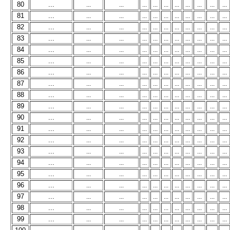
80
...
...
...
...
...
...
...
...
...
...
...
81
...
...
...
...
...
...
...
...
...
...
...
82
...
...
...
...
...
...
...
...
...
...
...
83
...
...
...
...
...
...
...
...
...
...
...
84
...
...
...
...
...
...
...
...
...
...
...
85
...
...
...
...
...
...
...
...
...
...
...
86
...
...
...
...
...
...
...
...
...
...
...
87
...
...
...
...
...
...
...
...
...
...
...
88
...
...
...
...
...
...
...
...
...
...
...
89
...
...
...
...
...
...
...
...
...
...
...
90
...
...
...
...
...
...
...
...
...
...
...
91
...
...
...
...
...
...
...
...
...
...
...
92
...
...
...
...
...
...
...
...
...
...
...
93
...
...
...
...
...
...
...
...
...
...
...
94
...
...
...
...
...
...
...
...
...
...
...
95
...
...
...
...
...
...
...
...
...
...
...
96
...
...
...
...
...
...
...
...
...
...
...
97
...
...
...
...
...
...
...
...
...
...
...
98
...
...
...
...
...
...
...
...
...
...
...
99
...
...
...
...
...
...
...
...
...
...
...