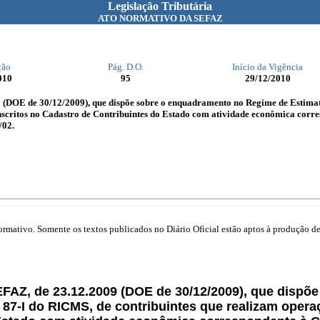
Legislação Tributária
ATO NORMATIVO DA SEFAZ
ção
Pág. D.O.
Início da Vigência
010
95
29/12/2010
 (DOE de 30/12/2009), que dispõe sobre o enquadramento no Regime de Estimati
inscritos no Cadastro de Contribuintes do Estado com atividade econômica corr
/02.
mativo. Somente os textos publicados no Diário Oficial estão aptos à produção de 
SEFAZ, de 23.12.2009 (DOE de 30/12/2009), que disp
a 87-I do RICMS, de contribuintes que realizam opera