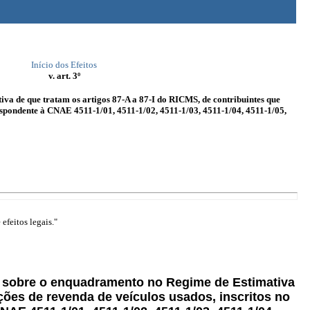
Início dos Efeitos
v. art. 3º
va de que tratam os artigos 87-A a 87-I do RICMS, de contribuintes que
espondente à CNAE 4511-1/01, 4511-1/02, 4511-1/03, 4511-1/04, 4511-1/05,
efeitos legais."
õe sobre o enquadramento no Regime de Estimativa
ções de revenda de veículos usados, inscritos no