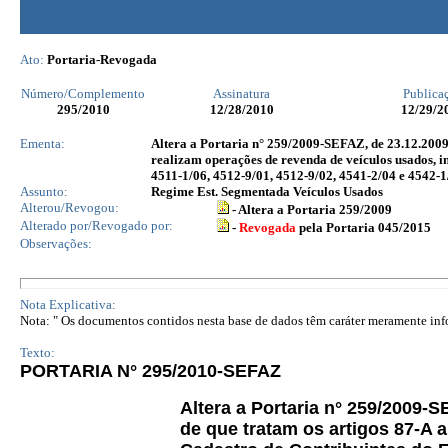
Ato:
Portaria-Revogada
Número/Complemento
Assinatura
Publica
295
/2010
12/28/2010
12/29/2
Ementa:
Altera a Portaria n° 259/2009-SEFAZ, de 23.12.2009
realizam operações de revenda de veículos usados, 
4511-1/06, 4512-9/01, 4512-9/02, 4541-2/04 e 4542-1
Assunto:
Regime Est. Segmentada Veículos Usados
Alterou/Revogou:
- Altera a Portaria 259/2009
Alterado por/Revogado por:
-
Revogada
pela Portaria 045/2015
Observações:
Nota Explicativa:
Nota: " Os documentos contidos nesta base de dados têm caráter meramente infor
Texto:
PORTARIA N° 295/2010-SEFAZ
Altera a Portaria n° 259/2009-
de que tratam os artigos 87-A 