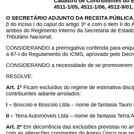
Cadastro de Contribuintes do E
4511-1/05, 4511-1/06, 4512-9/01,
O SECRETÁRIO ADJUNTO DA RECEITA PÚBLICA
b
do inciso I do
caput
do artigo 3º e com o item II do 
ambos do Regimento Interno da Secretaria de Estado 
Tributário Nacional;
CONSIDERANDO a prerrogativa conferida para enquad
a 87-I do Regulamento do ICMS, aprovado pelo Decre
CONSIDERANDO a necessidade de se promoverem ajus
RESOLVE:
Art. 1º
Ficam excluídos do regime de estimativa disc
contribuintes adiante arrolados:
I –
Boscolo e Boscolo Ltda – nome de fantasia Tauro 
II –
Terra Automóveis Ltda – nome de fantasia Terra A
Art. 2º
Em decorrência das exclusões previstas no ar
com as alterações constantes do Anexo Único que se