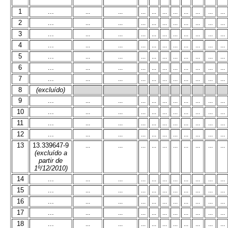
1
...
...
...
...
...
...
...
...
...
...
...
2
...
...
...
...
...
...
...
...
...
...
...
3
...
...
...
...
...
...
...
...
...
...
...
4
...
...
...
...
...
...
...
...
...
...
...
5
...
...
...
...
...
...
...
...
...
...
...
6
...
...
...
...
...
...
...
...
...
...
...
7
...
...
...
...
...
...
...
...
...
...
...
8
(excluído)
9
...
...
...
...
...
...
...
...
...
...
...
10
...
...
...
...
...
...
...
...
...
...
...
11
...
...
...
...
...
...
...
...
...
...
...
12
...
...
...
...
...
...
...
...
...
...
...
13
13.339647-9
...
...
...
...
...
...
...
...
...
...
(excluído a
partir de
1º/12/2010)
14
...
...
...
...
...
...
...
...
...
...
...
15
...
...
...
...
...
...
...
...
...
...
...
16
...
...
...
...
...
...
...
...
...
...
...
17
...
...
...
...
...
...
...
...
...
...
...
18
...
...
...
...
...
...
...
...
...
...
...