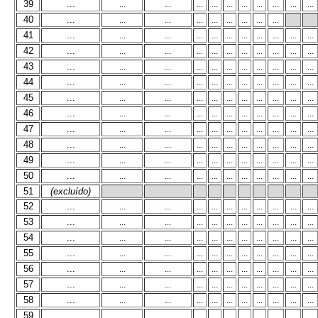
39
...
...
...
...
...
...
...
...
...
...
...
40
...
...
...
...
...
...
...
...
...
41
...
...
...
...
...
...
...
...
...
...
...
42
...
...
...
...
...
...
...
...
...
...
...
43
...
...
...
...
...
...
...
...
...
...
...
44
...
...
...
...
...
...
...
...
...
...
...
45
...
...
...
...
...
...
...
...
...
...
...
46
...
...
...
...
...
...
...
...
...
...
...
47
...
...
...
...
...
...
...
...
...
...
...
48
...
...
...
...
...
...
...
...
...
...
...
49
...
...
...
...
...
...
...
...
...
...
...
50
...
...
...
...
...
...
...
...
...
...
...
51
(excluído)
52
...
...
...
...
...
...
...
...
...
...
...
53
...
...
...
...
...
...
...
...
...
...
...
54
...
...
...
...
...
...
...
...
...
...
...
55
...
...
...
...
...
...
...
...
...
...
...
56
...
...
...
...
...
...
...
...
...
...
...
57
...
...
...
...
...
...
...
...
...
...
...
58
...
...
...
...
...
...
...
...
...
...
...
59
...
...
...
...
...
...
...
...
...
...
...