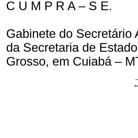
C U M P R A – S E.
Gabinete do Secretário 
da Secretaria de Estad
Grosso, em Cuiabá – MT,