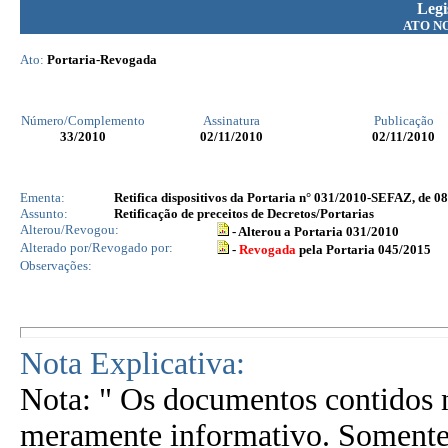
Legi
ATO N
Ato:
Portaria-Revogada
Número/Complemento
Assinatura
Publicação
33
/2010
02/11/2010
02/11/2010
Ementa:
Retifica dispositivos da Portaria n° 031/2010-SEFAZ, de 08
Assunto:
Retificação de preceitos de Decretos/Portarias
Alterou/Revogou:
- Alterou a Portaria 031/2010
Alterado por/Revogado por:
-
Revogada
pela Portaria 045/2015
Observações:
Nota Explicativa:
Nota: " Os documentos contidos n
meramente informativo. Somente 