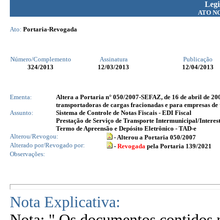
Legi
ATO N
Ato:
Portaria-Revogada
Número/Complemento
Assinatura
Publicação
324
/2013
12/03/2013
12/04/2013
Ementa:
Altera a Portaria n° 050/2007-SEFAZ, de 16 de abril de 2007
transportadoras de cargas fracionadas e para empresas de t
Assunto:
Sistema de Controle de Notas Fiscais - EDI Fiscal
Prestação de Serviço de Transporte Intermunicipal/Interes
Termo de Apreensão e Depósito Eletrônico - TAD-e
Alterou/Revogou:
- Alterou a Portaria 050/2007
Alterado por/Revogado por:
-
Revogada
pela Portaria 139/2021
Observações:
Nota Explicativa:
Nota: " Os documentos contidos n