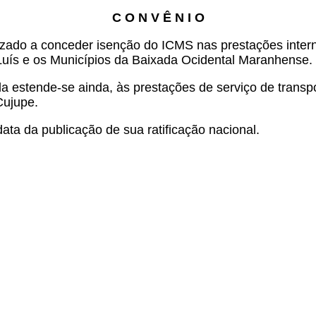
C O N V Ê N I O
ado a conceder isenção do ICMS nas prestações interna
Luís e os Municípios da Baixada Ocidental Maranhense.
ula estende-se ainda, às prestações de serviço de trans
Cujupe.
ata da publicação de sua ratificação nacional.