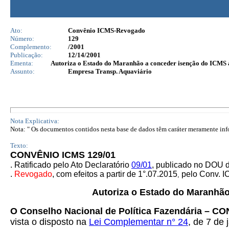
Ato:
Convênio ICMS-Revogado
Número:
129
Complemento:
/2001
Publicação:
12/14/2001
Ementa:
Autoriza o Estado do Maranhão a conceder isenção do ICMS às
Assunto:
Empresa Transp. Aquaviário
Nota Explicativa:
Nota: " Os documentos contidos nesta base de dados têm caráter meramente infor
Texto:
CONVÊNIO ICMS 129/01
.
Ratificado pelo Ato Declaratório
09/01
,
publicado no DOU d
.
Revogado
,
com efeitos a partir de
1°.07.2015
pelo Conv. 
,
Autoriza o Estado do Maranhão
O Conselho Nacional de Política Fazendária – C
vista o disposto na
Lei Complementar n° 24
, de 7 de 