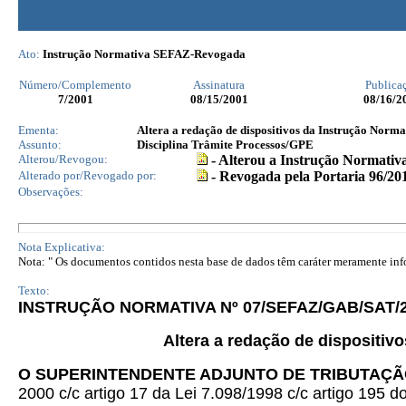
Ato:
Instrução Normativa SEFAZ-Revogada
Número/Complemento
Assinatura
Publica
7
/2001
08/15/2001
08/16/2
Ementa:
Altera a redação de dispositivos da Instrução Nor
Assunto:
Disciplina Trâmite Processos/GPE
Alterou/Revogou:
- Alterou a Instrução Normativ
Alterado por/Revogado por:
- Revogada pela Portaria 96/20
Observações:
Nota Explicativa:
Nota: " Os documentos contidos nesta base de dados têm caráter meramente infor
Texto:
INSTRUÇÃO NORMATIVA Nº 07/SEFAZ/GAB/SAT/
Altera a redação de dispositi
O SUPERINTENDENTE ADJUNTO DE TRIBUTAÇ
2000 c/c artigo 17 da Lei 7.098/1998 c/c artigo 195 