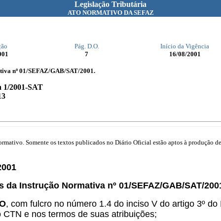
Legislação Tributária
ATO NORMATIVO DA SEFAZ
ção
Pág. D.O.
Início da Vigência
001
7
16/08/2001
mativa nº 01/SEFAZ/GAB/SAT/2001.
a 1/2001-SAT
13
mativo. Somente os textos publicados no Diário Oficial estão aptos à produção de 
2001
vos da Instrução Normativa nº 01/SEFAZ/GAB/SAT/200
ÃO
, com fulcro no número 1.4 do inciso V do artigo 3º d
do CTN e nos termos de suas atribuições;