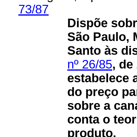
73/87
Dispõe sobr
São Paulo, 
Santo às di
nº 26/85
, de
estabelece a
do preço pa
sobre a can
conta o teo
produto.