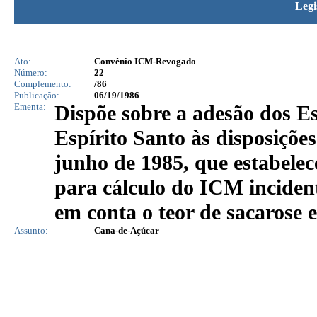
Legi
Ato:
Convênio ICM-Revogado
Número:
22
Complemento:
/86
Publicação:
06/19/1986
Ementa:
Dispõe sobre a adesão dos E
Espírito Santo às disposiçõe
junho de 1985, que estabelece
para cálculo do ICM incident
em conta o teor de sacarose 
Assunto:
Cana-de-Açúcar