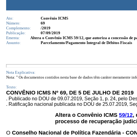
Ato:
Convênio ICMS
Número:
69
Complemento:
/2019
Publicação:
07/09/2019
Ementa:
Altera o Convênio ICMS 59/12, que autoriza a concessão de par
Assunto:
Parcelamento/Pagamento Integral de Débitos Fiscais
Nota Explicativa:
Nota: " Os documentos contidos nesta base de dados têm caráter meramente infor
Texto:
CONVÊNIO ICMS Nº 69, DE 5 DE JULHO DE 2019
. Publicado no DOU de 09.07.2019, Seção 1, p. 24, pelo D
. Ratificação nacional publicada no DOU de 25.07.2019, Seçã
Altera o Convênio ICMS
59/12
,
processo de recuperação judici
O
Conselho Nacional de Política Fazendária - C