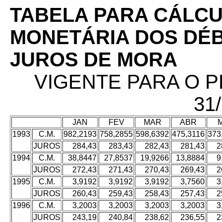
TABELA PARA CÁLCU
MONETÁRIA DOS DÉBI
JUROS DE MORA
VIGENTE PARA O PE
31
JAN
FEV
MAR
ABR
M
1993
C.M.
982,2193
758,2855
598,6392
475,3116
373
JUROS
284,43
283,43
282,43
281,43
2
1994
C.M.
38,8447
27,8537
19,9266
13,8884
9
JUROS
272,43
271,43
270,43
269,43
2
1995
C.M.
3,9192
3,9192
3,9192
3,7560
3
JUROS
260,43
259,43
258,43
257,43
2
1996
C.M.
3,2003
3,2003
3,2003
3,2003
3
JUROS
243,19
240,84
238,62
236,55
2