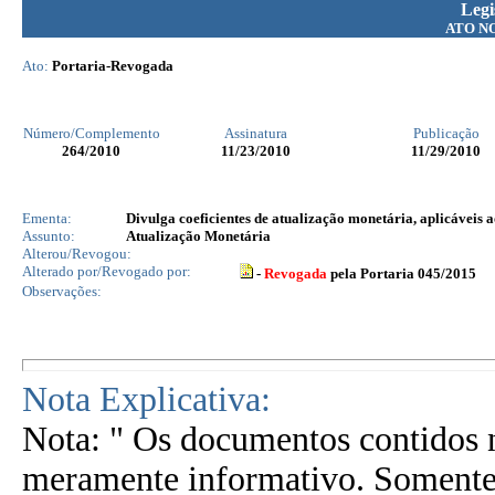
Legi
ATO N
Ato:
Portaria-Revogada
Número/Complemento
Assinatura
Publicação
264
/2010
11/23/2010
11/29/2010
Ementa:
Divulga coeficientes de atualização monetária, aplicáveis ao
Assunto:
Atualização Monetária
Alterou/Revogou:
Alterado por/Revogado por:
-
Revogada
pela Portaria 045/2015
Observações:
Nota Explicativa:
Nota: " Os documentos contidos n
meramente informativo. Somente 