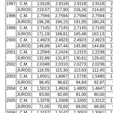
1997
C.M.
2,9118
2,9118
2,9118
2,9118
2
JUROS
219,57
217,90
216,26
214,60
2
1998
C.M.
2,7594
2,7594
2,7594
2,7594
2
JUROS
196,28
194,15
191,95
190,24
1
1999
C.M.
2,7145
2,7145
2,7145
2,7145
2
JUROS
171,19
168,81
165,48
163,13
1
2000
C.M.
2,4923
2,4923
2,4923
2,4923
2
JUROS
148,89
147,44
145,99
144,69
1
2001
C.M.
2,2594
2,2424
2,2315
2,2238
2
JUROS
132,89
131,87
130,61
129,42
1
2002
C.M.
2,0348
2,0310
2,0273
2,0236
2
JUROS
116,55
115,30
113,93
112,45
1
2003
C.M.
1,6501
1,6067
1,5726
1,5480
1
JUROS
98,45
96,62
94,84
92,97
2004
C.M.
1,5013
1,4924
1,4805
1,4647
1
JUROS
83,00
82,00
81,00
80,00
2005
C.M.
1,3378
1,3309
1,3265
1,3212
1
JUROS
71,00
70,00
69,00
68,00
2006
C.M.
1,3157
1,3147
1,3053
1,3061
1