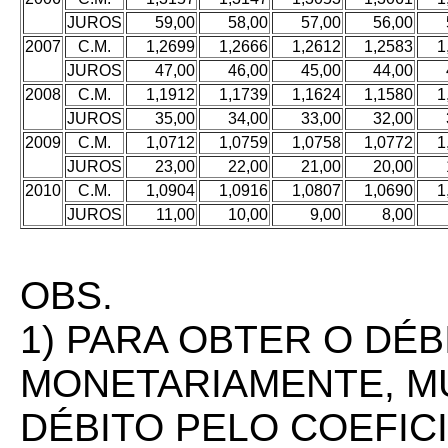
JUROS
59,00
58,00
57,00
56,00
2007
C.M.
1,2699
1,2666
1,2612
1,2583
1
JUROS
47,00
46,00
45,00
44,00
2008
C.M.
1,1912
1,1739
1,1624
1,1580
1
JUROS
35,00
34,00
33,00
32,00
2009
C.M.
1,0712
1,0759
1,0758
1,0772
1
JUROS
23,00
22,00
21,00
20,00
2010
C.M.
1,0904
1,0916
1,0807
1,0690
1
JUROS
11,00
10,00
9,00
8,00
OBS.
1) PARA OBTER O DÉB
MONETARIAMENTE, MU
DÉBITO PELO COEFI