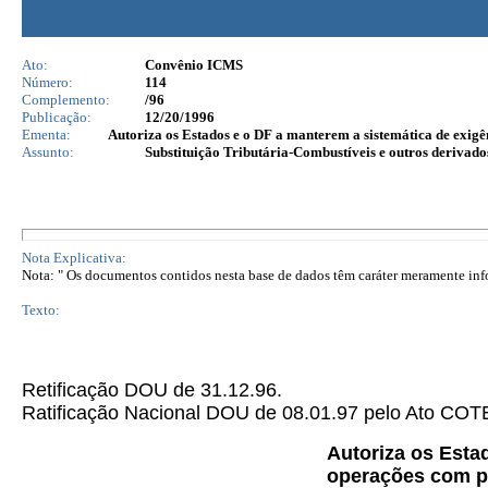
Ato:
Convênio ICMS
Número:
114
Complemento:
/96
Publicação:
12/20/1996
Ementa:
Autoriza os Estados e o DF a manterem a sistemática de exigên
Assunto:
Substituição Tributária-Combustíveis e outros derivado
Nota Explicativa:
Nota: " Os documentos contidos nesta base de dados têm caráter meramente infor
Texto:
Retificação DOU de 31.12.96.
Ratificação Nacional DOU de 08.01.97 pelo Ato C
Autoriza os Esta
operações com pe