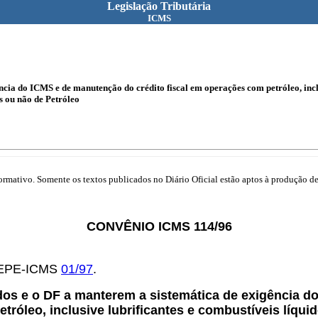
Legislação Tributária
ICMS
cia do ICMS e de manutenção do crédito fiscal em operações com petróleo, inclus
s ou não de Petróleo
mativo. Somente os textos publicados no Diário Oficial estão aptos à produção de 
CONVÊNIO ICMS 114/96
OTEPE-ICMS
01/97
.
dos e o DF a manterem a sistemática de exigência d
tróleo, inclusive lubrificantes e combustíveis líqui