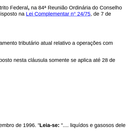
rito Federal
,
na 84ª Reunião Ordinária do Conselho
disposto na
Lei Complementar n° 24/75
,
de 7 de
tamento tributário atual relativo a operações com
osto nesta cláusula somente se aplica até 28 de
zembro de 1996. "
Leia-se:
".... liquídos e gasosos dele