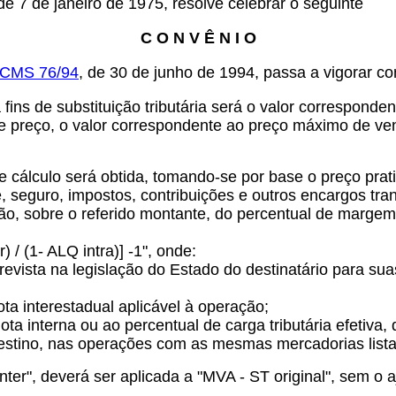
e 7 de janeiro de 1975, resolve celebrar o seguinte
C O N V Ê N I O
ICMS 76/94
, de 30 de junho de 1994, passa a vigorar c
ins de substituição tributária será o valor corresponde
e preço, o valor correspondente ao preço máximo de ve
de cálculo será obtida, tomando-se por base o preço pr
te, seguro, impostos, contribuições e outros encargos tra
ação, sobre o referido montante, do percentual de marge
 / (1- ALQ intra)] -1", onde:
prevista na legislação do Estado do destinatário para 
uota interestadual aplicável à operação;
ota interna ou ao percentual de carga tributária efetiva, 
 destino, nas operações com as mesmas mercadorias list
nter", deverá ser aplicada a "MVA - ST original", sem o a