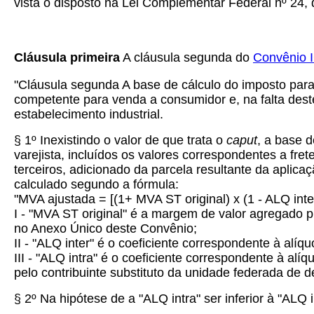
vista o disposto na Lei Complementar Federal nº 24, d
Cláusula primeira
A cláusula segunda do
Convênio 
"
Cláusula segunda A base de cálculo do imposto para f
competente para venda a consumidor e, na falta dest
estabelecimento industrial.
§ 1º Inexistindo o valor de que trata o
caput
, a base 
varejista, incluídos os valores correspondentes a fre
terceiros, adicionado da parcela resultante da aplic
calculado segundo a fórmula:
"MVA ajustada = [(1+ MVA ST original) x (1 - ALQ inter)
I - "MVA ST original" é a margem de valor agregado 
no Anexo Único deste Convênio;
II - "ALQ inter" é o coeficiente correspondente à alíq
III - "ALQ intra" é o coeficiente correspondente à alíqu
pelo contribuinte substituto da unidade federada de
§ 2º Na hipótese de a "ALQ intra" ser inferior à "ALQ i