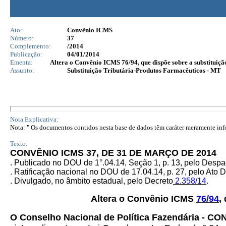
Ato:
Convênio ICMS
Número:
37
Complemento:
/2014
Publicação:
04/01/2014
Ementa:
Altera o Convênio ICMS 76/94, que dispõe sobre a substituiçã
Assunto:
Substituição Tributária-Produtos Farmacêuticos - MT
Nota Explicativa:
Nota: " Os documentos contidos nesta base de dados têm caráter meramente infor
Texto:
CONVÊNIO ICMS 37, DE 31 DE MARÇO DE 2014
. Publicado no DOU de 1°.04.14, Seção 1, p. 13, pelo Des
. Ratificação nacional no DOU de 17.04.14, p. 27, pelo Ato 
. Divulgado, no âmbito estadual, pelo Decreto
2.358/14
.
Altera o Convênio ICMS
76/94
,
O Conselho Nacional de Política Fazendária - C