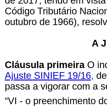
de 2017, tendo em vista 
Código Tributário Nacion
outubro de 1966), resol
A J
Cláusula primeira
O
in
Ajuste SINIEF 19/16
,
de
passa a vigorar com a s
“VI - o preenchimento