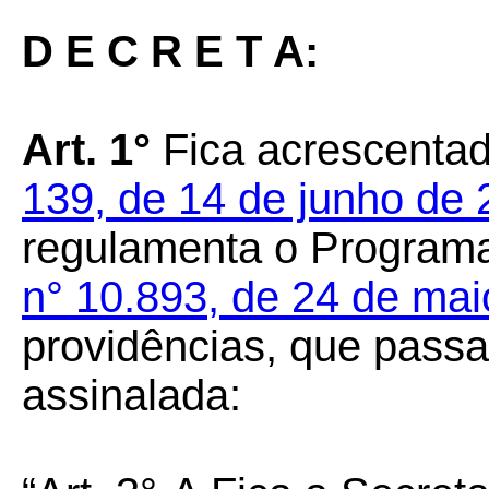
D E C R E T A:
Art. 1°
Fica acrescentad
139, de 14 de junho de
regulamenta o Program
n° 10.893, de 24 de ma
providências, que passa
assinalada: