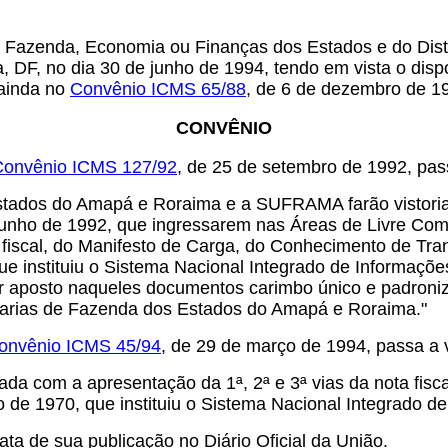
e Fazenda, Economia ou Finanças dos Estados e do Distr
ia, DF, no dia 30 de junho de 1994, tendo em vista o dis
 ainda no
Convênio ICMS 65/88
, de 6 de dezembro de 19
CONVÊNIO
Convênio ICMS 127/92
, de 25 de setembro de 1992, pas
stados do Amapá e Roraima e a SUFRAMA farão vistoria 
junho de 1992, que ingressarem nas Áreas de Livre Co
a fiscal, do Manifesto de Carga, do Conhecimento de Tra
e instituiu o Sistema Nacional Integrado de Informações
posto naqueles documentos carimbo único e padroniza
tarias de Fazenda dos Estados do Amapá e Roraima."
 Convênio ICMS 45/94
, de 29 de março de 1994, passa a 
lizada com a apresentação da 1ª, 2ª e 3ª vias da nota fi
 de 1970, que instituiu o Sistema Nacional Integrado d
ta de sua publicação no Diário Oficial da União.