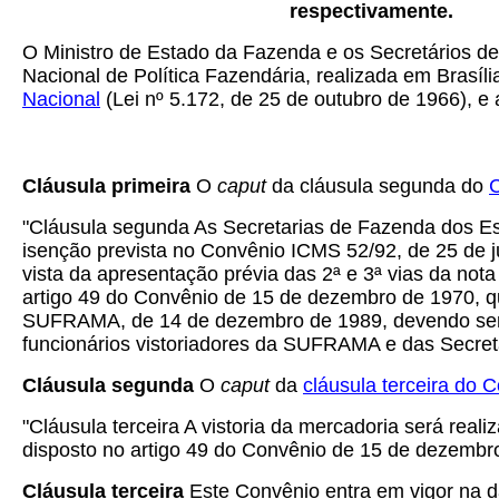
respectivamente.
O Ministro de Estado da Fazenda e os Secretários d
Nacional de Política Fazendária, realizada em Brasíl
Nacional
(Lei nº 5.172, de 25 de outubro de 1966), e
Cláusula primeira
O
caput
da cláusula segunda do
"Cláusula segunda As Secretarias de Fazenda dos E
isenção prevista no Convênio ICMS 52/92, de 25 de 
vista da apresentação prévia das 2ª e 3ª vias da not
artigo 49 do Convênio de 15 de dezembro de 1970, qu
SUFRAMA, de 14 de dezembro de 1989, devendo ser a
funcionários vistoriadores da SUFRAMA e das Secre
Cláusula segunda
O
caput
da
cláusula terceira do
"Cláusula terceira A vistoria da mercadoria será rea
disposto no artigo 49 do Convênio de 15 de dezembro
Cláusula terceira
Este Convênio entra em vigor na da