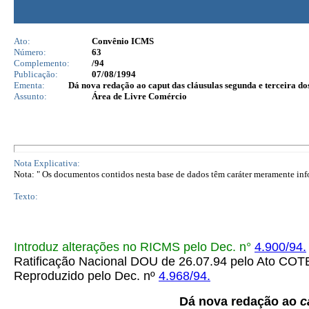
Ato:
Convênio ICMS
Número:
63
Complemento:
/94
Publicação:
07/08/1994
Ementa:
Dá nova redação ao caput das cláusulas segunda e terceira do
Assunto:
Área de Livre Comércio
Nota Explicativa:
Nota: " Os documentos contidos nesta base de dados têm caráter meramente infor
Texto:
Introduz alterações no RICMS pelo Dec. n°
4.900/94.
Ratificação Nacional DOU de 26.07.94 pelo Ato C
Reproduzido pelo Dec. nº
4.968/94.
Dá nova redação ao
c