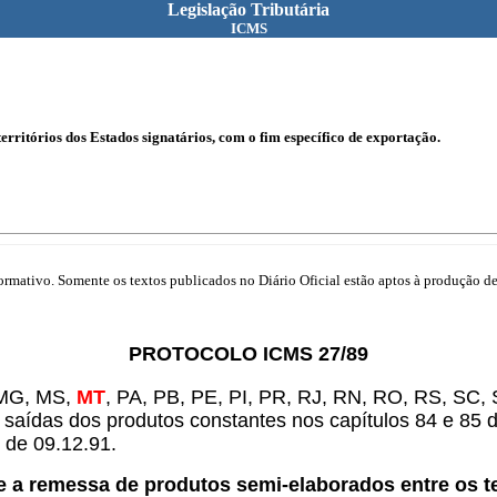
Legislação Tributária
ICMS
erritórios dos Estados signatários, com o fim específico de exportação.
mativo. Somente os textos publicados no Diário Oficial estão aptos à produção de 
PROTOCOLO ICMS 27/89
 MG, MS,
MT
, PA, PB, PE, PI, PR, RJ, RN, RO, RS, SC,
 saídas dos produtos constantes nos capítulos 84 e 85 d
ir de 09.12.91.
 a remessa de produtos semi-elaborados entre os te