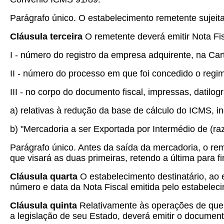
Parágrafo único. O estabelecimento remetente sujeit
Cláusula terceira
O remetente deverá emitir Nota Fisc
I - número do registro da empresa adquirente, na Car
II - número do processo em que foi concedido o regime
III - no corpo do documento fiscal, impressas, datilo
a) relativas à redução da base de cálculo do ICMS, ind
b) "Mercadoria a ser Exportada por Intermédio de (razã
Parágrafo único. Antes da saída da mercadoria, o reme
que visará as duas primeiras, retendo a última para fi
Cláusula quarta
O estabelecimento destinatário, ao e
número e data da Nota Fiscal emitida pelo estabelec
Cláusula quinta
Relativamente às operações de que t
a legislação de seu Estado, deverá emitir o documen