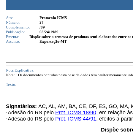
Ato:
Protocolo ICMS
Número:
27
Complemento:
/89
Publicação:
08/24/1989
Ementa:
Dispõe sobre a remessa de produtos semi-elaborados entre os t
Assunto:
Exportação-MT
Nota Explicativa:
Nota: " Os documentos contidos nesta base de dados têm caráter meramente infor
Texto:
Signatários:
AC, AL, AM, BA, CE, DF, ES, GO, MA,
·Adesão do RS pelo
Prot. ICMS 18/90
, em relação às
·Adesão do RS pelo
Prot. ICMS 44/91
, efeitos a part
Dispõe sobre