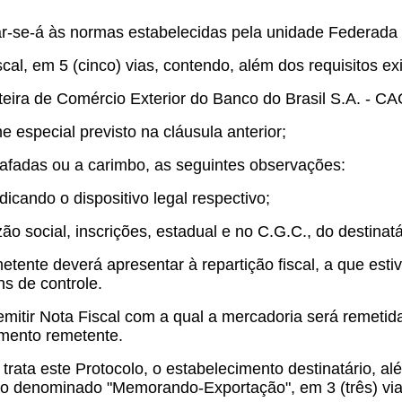
ar-se-á às normas estabelecidas pela unidade Federada a
al, em 5 (cinco) vias, contendo, além dos requisitos exi
teira de Comércio Exterior do Banco do Brasil S.A. - C
 especial previsto na cláusula anterior;
grafadas ou a carimbo, as seguintes observações:
icando o dispositivo legal respectivo;
o social, inscrições, estadual e no C.G.C., do destinatár
tente deverá apresentar à repartição fiscal, a que estive
ns de controle.
mitir Nota Fiscal com a qual a mercadoria será remetida p
imento remetente.
rata este Protocolo, o estabelecimento destinatário, al
to denominado "Memorando-Exportação", em 3 (três) via