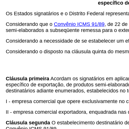
específico d
Os Estados signatários e o Distrito Federal represen
Considerando que o
Convênio ICMS 91/89
, de 22 de
semi-elaborados a subseqüente remessa para o exter
Considerando a necessidade de se estabelecer um ef
Considerando o disposto na cláusula quinta do mesm
Cláusula primeira
Acordam os signatários em aplicar
específico de exportação, de produtos semi-elaborado
destinatários adiante enumerados, estabelecidos no te
I - empresa comercial que opere exclusivamente no 
II - empresa comercial exportadora, enquadrada nas 
Cláusula segunda
O estabelecimento destinatário de
Convênio ICMS 91/89.