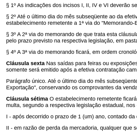
§ 1º As indicações dos incisos I, II, IV e VI deverão s
§ 2º Até o último dia do mês subseqüente ao da efet
estabelecimento remetente a 1ª via do "Memorando-E
§ 3º A 2ª via do memorando de que trata esta cláusul
pelo prazo previsto na respectiva legislação, em past
§ 4º A 3ª via do memorando ficará, em ordem cronoló
Cláusula sexta
Nas saídas para feiras ou exposiçõe
somente será emitido após a efetiva contratação camb
Parágrafo único. Até o último dia do mês subseqüent
Exportação", conservando os comprovantes da venda, 
Cláusula sétima
O estabelecimento remetente ficará 
multa, segundo a respectiva legislação estadual, nos
I - após decorrido o prazo de 1 (um) ano, contado da
II - em razão de perda da mercadoria, qualquer que s