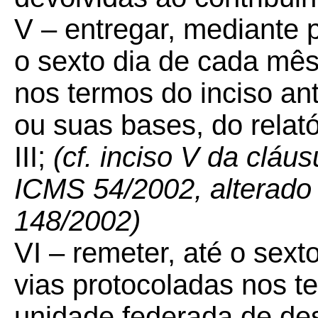
V – entregar, mediante 
o sexto dia de cada mês
nos termos do inciso ante
ou suas bases, do relat
III;
(cf. inciso V da cláu
ICMS 54/2002, alterado
148/2002)
VI – remeter, até o sex
vias protocoladas nos te
unidade federada de des