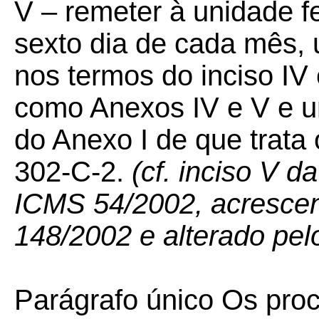
V – remeter à unidade f
sexto dia de cada mês, 
nos termos do inciso IV 
como Anexos IV e V e u
do Anexo I de que trata o
302-C-2.
(cf. inciso V d
ICMS 54/2002, acresce
148/2002 e alterado pe
Parágrafo único Os proc