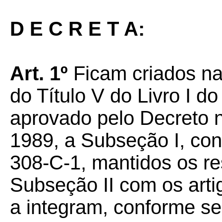
D E C R E T A:
Art. 1º
Ficam criados na
do Título V do Livro I 
aprovado pelo Decreto n
1989, a Subseção I, con
308-C-1, mantidos os re
Subseção II com os arti
a integram, conforme s