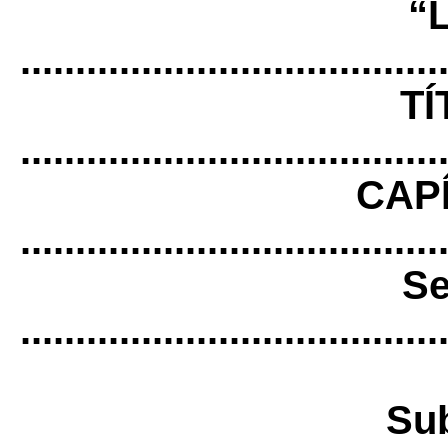
“
......................................
TÍ
......................................
CAPÍ
......................................
Se
......................................
Su