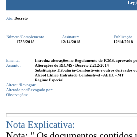
Legi
Ato:
Decreto
Número/Complemento
Assinatura
Publicação
1733
/2018
12/14/2018
12/14/2018
Ementa:
Introduz alterações no Regulamento do ICMS, aprovado pelo
Assunto:
Alterações do RICMS - Decreto 2.212/2014
Substituição Tributária-Combustíveis e outros derivados o
Álcool Etílico Hidratado Combustível - AEHC - MT
Regime Especial
Alterou/Revogou:
Alterado por/Revogado por:
Observações:
Nota Explicativa:
Nota: " Os documentos contidos n