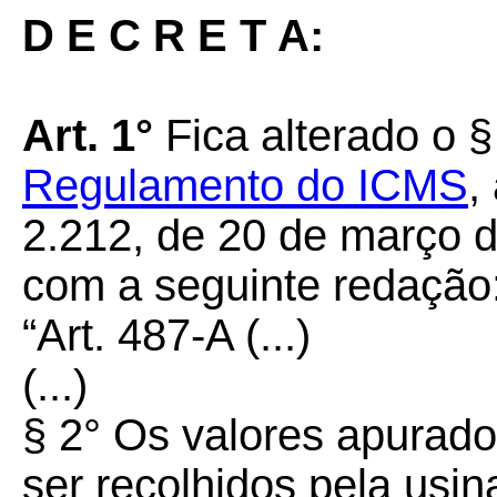
D E C R E T A:
Art. 1°
Fica alterado o §
Regulamento do ICMS
,
2.212, de 20 de março d
com a seguinte redação
“Art. 487-A
(...)
(...)
§ 2° Os valores apurad
ser recolhidos pela usina