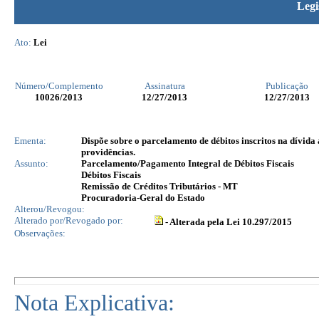
Legi
Ato:
Lei
Número/Complemento
Assinatura
Publicação
10026
/2013
12/27/2013
12/27/2013
Ementa:
Dispõe sobre o parcelamento de débitos inscritos na dívida
providências.
Assunto:
Parcelamento/Pagamento Integral de Débitos Fiscais
Débitos Fiscais
Remissão de Créditos Tributários - MT
Procuradoria-Geral do Estado
Alterou/Revogou:
Alterado por/Revogado por:
- Alterada pela Lei 10.297/2015
Observações:
Nota Explicativa: