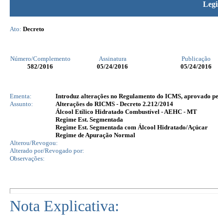
Legi
Ato:
Decreto
Número/Complemento
Assinatura
Publicação
582
/2016
05/24/2016
05/24/2016
Ementa:
Introduz alterações no Regulamento do ICMS, aprovado pelo
Assunto:
Alterações do RICMS - Decreto 2.212/2014
Álcool Etílico Hidratado Combustível - AEHC - MT
Regime Est. Segmentada
Regime Est. Segmentada com Álcool Hidratado/Açúcar
Regime de Apuração Normal
Alterou/Revogou:
Alterado por/Revogado por:
Observações:
Nota Explicativa: