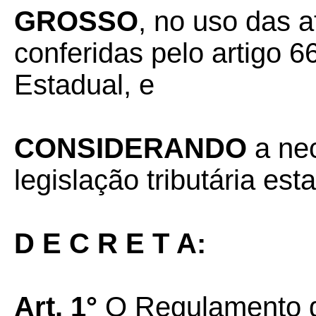
GROSSO
, no uso das a
conferidas pelo artigo 66
Estadual, e
CONSIDERANDO
a nec
legislação tributária est
D E C R E T A:
Art. 1°
O Regulamento d